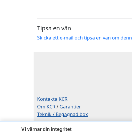
Tipsa en vän
Skicka ett e-mail och tipsa en vän om den
Kontakta KCR
Om KCR
/
Garantier
Teknik / Begagnad box
Telefon
Vi värnar din integritet
0515-801 50