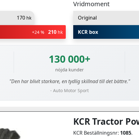
Vridmoment
170
Original
hk
210
KCR box
+24 %
hk
130 000+
nöjda kunder
"Den har blivit starkare, en tydlig skillnad till det bättre."
- Auto Motor Sport
KCR Tractor Po
KCR Beställningsnr:
1085
.