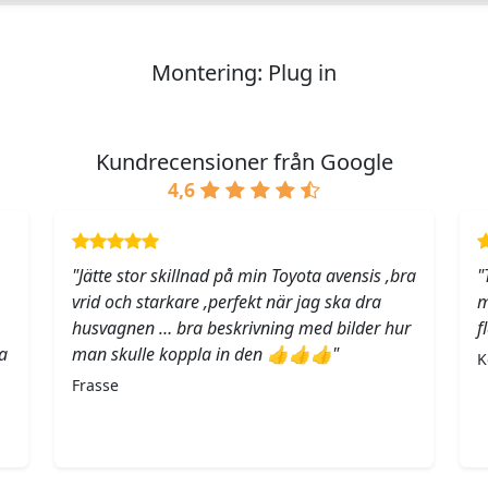
Montering: Plug in
Kundrecensioner från Google
4,6
"Jätte stor skillnad på min Toyota avensis ,bra
"
vrid och starkare ,perfekt när jag ska dra
m
husvagnen … bra beskrivning med bilder hur
f
a
man skulle koppla in den 👍👍👍"
K
Frasse