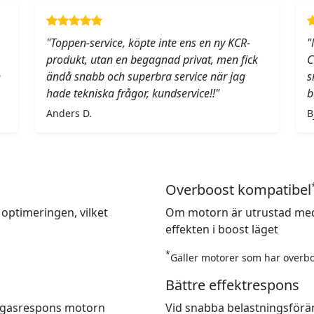
"Toppen-service, köpte inte ens en ny KCR-
"
produkt, utan en begagnad privat, men fick
C
h
ändå snabb och superbra service när jag
s
hade tekniska frågor, kundservice!!"
b
Anders D.
B
Overboost kompatibel
 optimeringen, vilket
Om motorn är utrustad med
effekten i boost läget
*
Gäller motorer som har overbo
Bättre effektrespons
re gasrespons motorn
Vid snabba belastningsförä