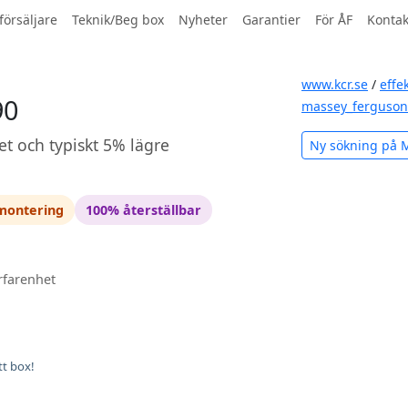
försäljare
Teknik/Beg box
Nyheter
Garantier
För ÅF
Kontak
www.kcr.se
/
effe
90
massey_ferguson
et och typiskt 5% lägre
Ny sökning på 
 montering
100% återställbar
rfarenhet
tt box!