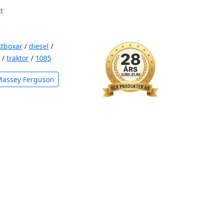
t
ktboxar
/
diesel
/
/
traktor
/
1085
Massey Ferguson