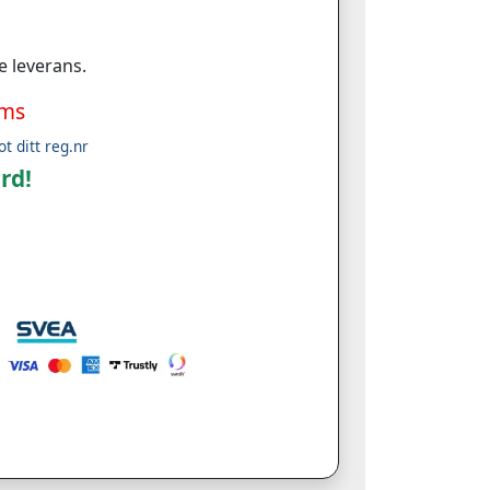
e leverans.
oms
ot ditt reg.nr
rd!