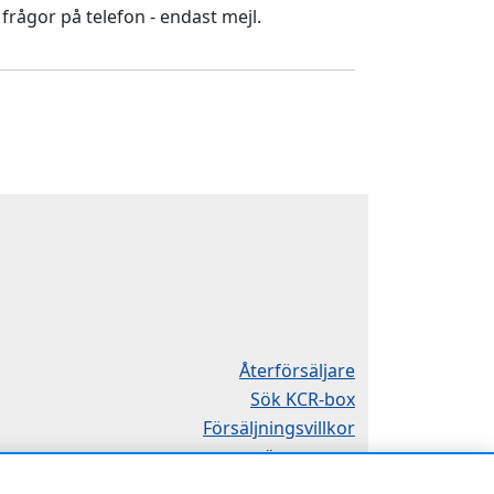
 frågor på telefon - endast mejl.
Återförsäljare
Sök KCR-box
Försäljningsvillkor
Öppettider
Mån-Tor 8:00-16:30