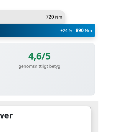
720
Nm
890
+24 %
Nm
4,6/5
genomsnittligt betyg
wer