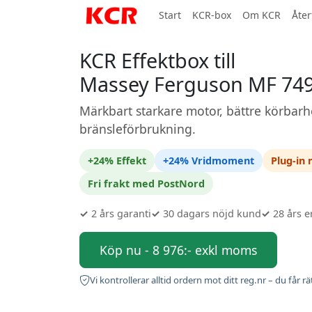
Start
KCR-box
Om KCR
Åter
KCR Effektbox till
Massey Ferguson MF 74
Märkbart starkare motor, bättre körbarh
bränsleförbrukning.
+24% Effekt
+24% Vridmoment
Plug-in
Fri frakt med PostNord
✓
2 års garanti
✓
30 dagars nöjd kund
✓
28 års e
Köp nu - 8 976:- exkl moms
Vi kontrollerar alltid ordern mot ditt reg.nr – du får rä