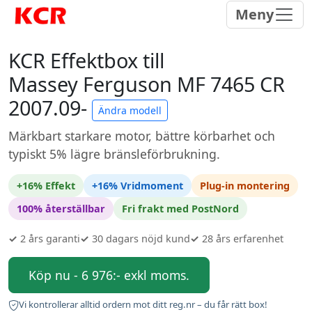
Meny
KCR Effektbox till
Massey Ferguson MF 7465 CR
2007.09-
Ändra modell
Märkbart starkare motor, bättre körbarhet och
typiskt 5% lägre bränsleförbrukning.
+16% Effekt
+16% Vridmoment
Plug-in montering
100% återställbar
Fri frakt med PostNord
✓
2 års garanti
✓
30 dagars nöjd kund
✓
28 års erfarenhet
Köp nu - 6 976:- exkl moms.
Vi kontrollerar alltid ordern mot ditt reg.nr – du får rätt box!