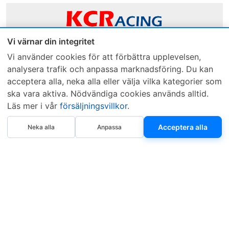
Vi värnar din integritet
Sveriges mest sålda dieselbox
Vi använder cookies för att förbättra upplevelsen,
analysera trafik och anpassa marknadsföring. Du kan
Kontakta KCR
Återförsäljare
acceptera alla, neka alla eller välja vilka kategorier som
Om KCR
/
Garantier
Sök KCR-box
ska vara aktiva. Nödvändiga cookies används alltid.
Teknik / Begagnad box
Försäljningsvillkor
Läs mer i vår
försäljningsvillkor
.
Telefon
Öppettider
Köp nu
Acceptera alla
Neka alla
Anpassa
0515-801 50
Mån-Tor 8:00-16:30
Fredag 8:00-11:30
Webbplatsen använder Cookies. Läs mer...
.
Copyright © 1997–2026 • KCR Produkter AB