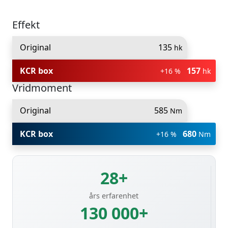
Effekt
Original
135
hk
KCR box
157
+16 %
hk
Vridmoment
Original
585
Nm
KCR box
680
+16 %
Nm
28+
års erfarenhet
130 000+