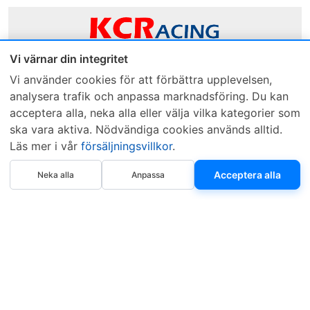
Vi värnar din integritet
Sveriges mest sålda dieselbox
Vi använder cookies för att förbättra upplevelsen,
analysera trafik och anpassa marknadsföring. Du kan
Kontakta KCR
Återförsäljare
acceptera alla, neka alla eller välja vilka kategorier som
Om KCR
/
Garantier
Sök KCR-box
ska vara aktiva. Nödvändiga cookies används alltid.
Teknik / Begagnad box
Försäljningsvillkor
Läs mer i vår
försäljningsvillkor
.
Telefon
Öppettider
Köp nu
Acceptera alla
Neka alla
Anpassa
0515-801 50
Mån-Tor 8:00-16:30
Fredag 8:00-11:30
Webbplatsen använder Cookies. Läs mer...
.
Copyright © 1997–2026 • KCR Produkter AB