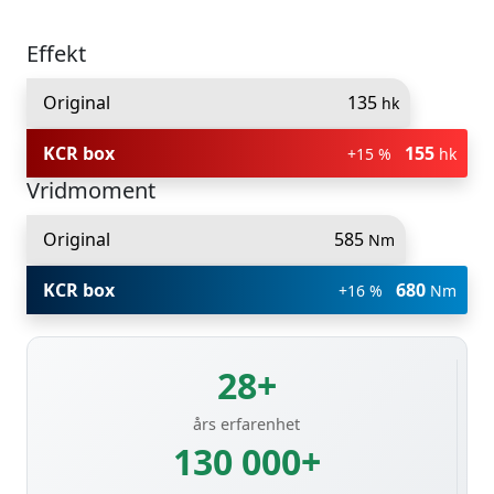
Effekt
Original
135
hk
KCR box
155
+15 %
hk
Vridmoment
Original
585
Nm
KCR box
680
+16 %
Nm
28+
års erfarenhet
130 000+