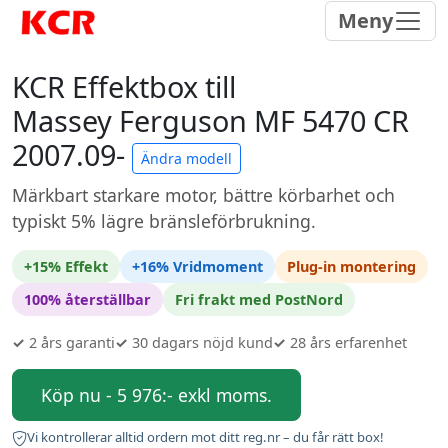
Meny
KCR Effektbox till
Massey Ferguson MF 5470 CR
2007.09-
Ändra modell
Märkbart starkare motor, bättre körbarhet och
typiskt 5% lägre bränsleförbrukning.
+15% Effekt
+16% Vridmoment
Plug-in montering
100% återställbar
Fri frakt med PostNord
✓
2 års garanti
✓
30 dagars nöjd kund
✓
28 års erfarenhet
Köp nu - 5 976:- exkl moms.
Vi kontrollerar alltid ordern mot ditt reg.nr – du får rätt box!