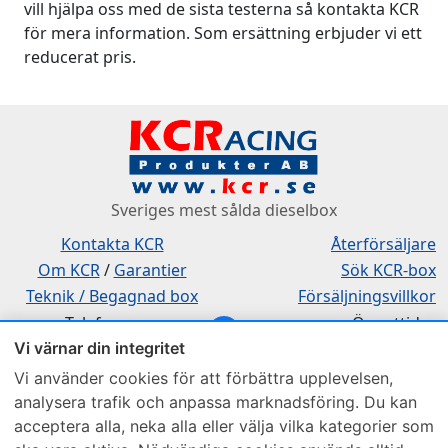
vill hjälpa oss med de sista testerna så kontakta KCR
för mera information. Som ersättning erbjuder vi ett
reducerat pris.
Sveriges mest sålda dieselbox
Kontakta KCR
Återförsäljare
Om KCR
/
Garantier
Sök KCR-box
Teknik / Begagnad box
Försäljningsvillkor
Telefon
Öppettider
Vi värnar din integritet
0515-801 50
Mån-Tor 8:00-16:30
Fredag 8:00-11:30
Vi använder cookies för att förbättra upplevelsen,
analysera trafik och anpassa marknadsföring. Du kan
acceptera alla, neka alla eller välja vilka kategorier som