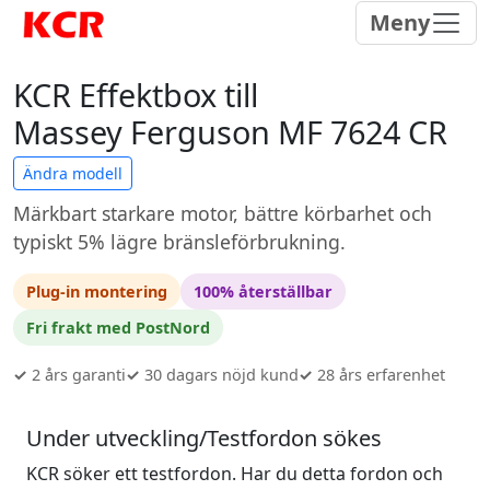
Meny
KCR Effektbox till
Massey Ferguson MF 7624 CR
Ändra modell
Märkbart starkare motor, bättre körbarhet och
typiskt 5% lägre bränsleförbrukning.
Plug-in montering
100% återställbar
Fri frakt med PostNord
✓
2 års garanti
✓
30 dagars nöjd kund
✓
28 års erfarenhet
Under utveckling/Testfordon sökes
KCR söker ett testfordon. Har du detta fordon och