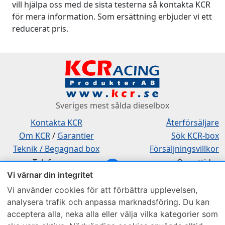
vill hjälpa oss med de sista testerna så kontakta KCR
för mera information. Som ersättning erbjuder vi ett
reducerat pris.
Sveriges mest sålda dieselbox
Kontakta KCR
Återförsäljare
Om KCR
/
Garantier
Sök KCR-box
Teknik / Begagnad box
Försäljningsvillkor
Telefon
Öppettider
Vi värnar din integritet
0515-801 50
Mån-Tor 8:00-16:30
Fredag 8:00-11:30
Vi använder cookies för att förbättra upplevelsen,
analysera trafik och anpassa marknadsföring. Du kan
acceptera alla, neka alla eller välja vilka kategorier som