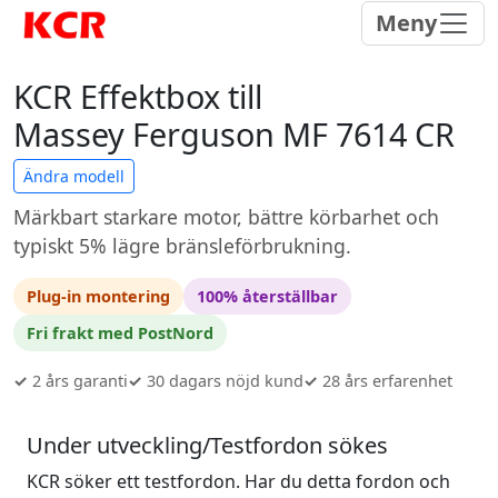
Meny
KCR Effektbox till
Massey Ferguson MF 7614 CR
Ändra modell
Märkbart starkare motor, bättre körbarhet och
typiskt 5% lägre bränsleförbrukning.
Plug-in montering
100% återställbar
Fri frakt med PostNord
✓
2 års garanti
✓
30 dagars nöjd kund
✓
28 års erfarenhet
Under utveckling/Testfordon sökes
KCR söker ett testfordon. Har du detta fordon och