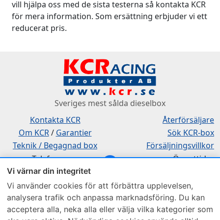
vill hjälpa oss med de sista testerna så kontakta KCR
för mera information. Som ersättning erbjuder vi ett
reducerat pris.
Sveriges mest sålda dieselbox
Kontakta KCR
Återförsäljare
Om KCR
/
Garantier
Sök KCR-box
Teknik / Begagnad box
Försäljningsvillkor
Telefon
Öppettider
Vi värnar din integritet
0515-801 50
Mån-Tor 8:00-16:30
Fredag 8:00-11:30
Vi använder cookies för att förbättra upplevelsen,
analysera trafik och anpassa marknadsföring. Du kan
acceptera alla, neka alla eller välja vilka kategorier som