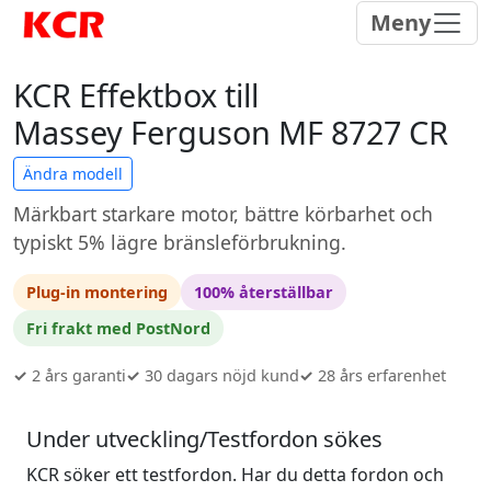
Meny
KCR Effektbox till
Massey Ferguson MF 8727 CR
Ändra modell
Märkbart starkare motor, bättre körbarhet och
typiskt 5% lägre bränsleförbrukning.
Plug-in montering
100% återställbar
Fri frakt med PostNord
✓
2 års garanti
✓
30 dagars nöjd kund
✓
28 års erfarenhet
Under utveckling/Testfordon sökes
KCR söker ett testfordon. Har du detta fordon och