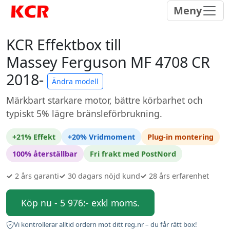
Meny
KCR Effektbox till
Massey Ferguson MF 4708 CR
2018-
Ändra modell
Märkbart starkare motor, bättre körbarhet och
typiskt 5% lägre bränsleförbrukning.
+21% Effekt
+20% Vridmoment
Plug-in montering
100% återställbar
Fri frakt med PostNord
✓
2 års garanti
✓
30 dagars nöjd kund
✓
28 års erfarenhet
Köp nu - 5 976:- exkl moms.
Vi kontrollerar alltid ordern mot ditt reg.nr – du får rätt box!