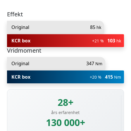
Effekt
Original
85
hk
KCR box
103
+21 %
hk
Vridmoment
Original
347
Nm
KCR box
415
+20 %
Nm
28+
års erfarenhet
130 000+