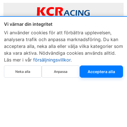
Vi värnar din integritet
Sveriges mest sålda dieselbox
Vi använder cookies för att förbättra upplevelsen,
analysera trafik och anpassa marknadsföring. Du kan
Kontakta KCR
Återförsäljare
acceptera alla, neka alla eller välja vilka kategorier som
Om KCR
/
Garantier
Sök KCR-box
ska vara aktiva. Nödvändiga cookies används alltid.
Teknik / Begagnad box
Försäljningsvillkor
Läs mer i vår
försäljningsvillkor
.
Telefon
Öppettider
Köp nu
Acceptera alla
Neka alla
Anpassa
0515-801 50
Mån-Tor 8:00-16:30
Fredag 8:00-11:30
Webbplatsen använder Cookies. Läs mer...
.
Copyright © 1997–2026 • KCR Produkter AB