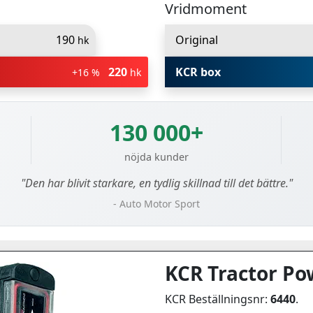
Vridmoment
190
Original
hk
220
KCR box
+16 %
hk
130 000+
nöjda kunder
"Den har blivit starkare, en tydlig skillnad till det bättre."
- Auto Motor Sport
KCR Tractor Po
KCR Beställningsnr:
6440
.