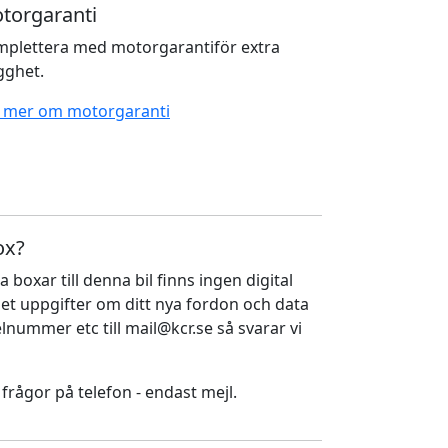
torgaranti
plettera med motorgarantiför extra
gghet.
 mer om motorgaranti
ox?
a boxar till denna bil finns ingen digital
ället uppgifter om ditt nya fordon och data
nummer etc till mail@kcr.se så svarar vi
 frågor på telefon - endast mejl.