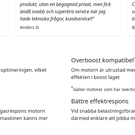
produkt, utan en begagnad privat, men fick
C
h
ändå snabb och superbra service när jag
s
hade tekniska frågor, kundservice!!"
b
Anders D.
B
Overboost kompatibel
 optimeringen, vilket
Om motorn är utrustad med
effekten i boost läget
*
Gäller motorer som har overbo
Bättre effektrespons
re gasrespons motorn
Vid snabba belastningsförä
t maskinen känns mer
därmed enklare att jobba m