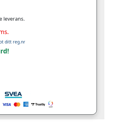
e leverans.
oms.
ot ditt reg.nr
rd!