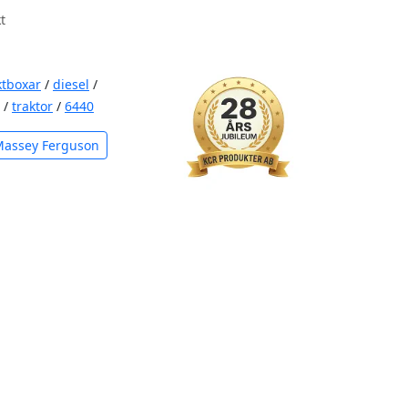
t
ktboxar
/
diesel
/
/
traktor
/
6440
Massey Ferguson