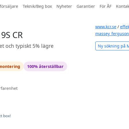
försäljare
Teknik/Beg box
Nyheter
Garantier
För ÅF
Kontak
www.kcr.se
/
effe
19S CR
massey_ferguson
et och typiskt 5% lägre
Ny sökning på 
 montering
100% återställbar
rfarenhet
tt box!