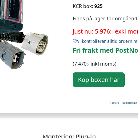
KCR box:
925
Finns på lager för omgåend
Just nu: 5 976:- exkl m
Vi kontrollerar alltid ordern m
Fri frakt med PostNo
(7 470:- inkl moms)
Montering: Plug-In