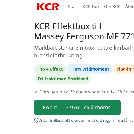
Start
KCR-box
Om KCR
Åter
KCR Effektbox till
Massey Ferguson MF 77
Märkbart starkare motor, bättre körbarh
bränsleförbrukning.
+16% Effekt
+18% Vridmoment
Plug-in
Fri frakt med PostNord
✓
2 års garanti
✓
30 dagars nöjd kund
✓
28 års e
Köp nu - 5 976:- exkl moms.
Vi kontrollerar alltid ordern mot ditt reg.nr – du får rä