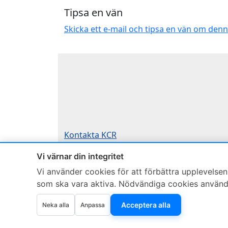
Tipsa en vän
Skicka ett e-mail och tipsa en vän om den
Kontakta KCR
Om KCR
/
Garantier
Vi värnar din integritet
Teknik / Begagnad box
Vi använder cookies för att förbättra upplevelsen,
Telefon
som ska vara aktiva. Nödvändiga cookies används 
0515-801 50
Acceptera alla
Neka alla
Anpassa