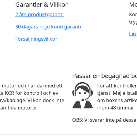
Garantier & Villkor
Mo
2 års produktgaranti
Kom
try
30 dagars nöjd kund garanti
Läs
Försäljningsvillkor
Passar en begagnad b
nan motor och har därmed ett
För att kontroller
 KCR för kontroll och ev
tjänst. Mejla ist
ra/kablage. Vi kan dock inte
om boxens artikel
ramtida motorer.
inom 48 timmar.
OBS: Vi svarar inte på dessa