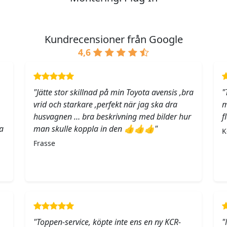
Kundrecensioner från Google
4,6
"Jätte stor skillnad på min Toyota avensis ,bra
"
vrid och starkare ,perfekt när jag ska dra
m
husvagnen … bra beskrivning med bilder hur
f
a
man skulle koppla in den 👍👍👍"
K
Frasse
"Toppen-service, köpte inte ens en ny KCR-
"