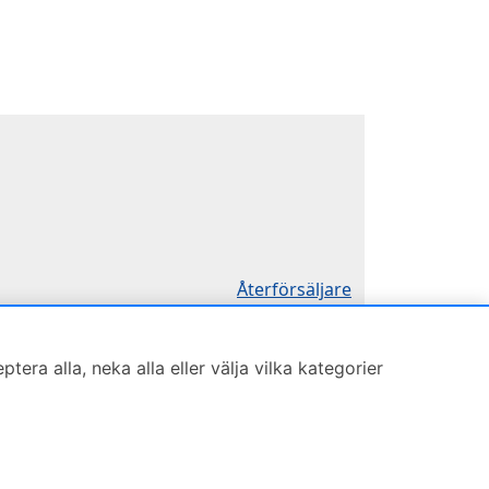
Återförsäljare
Sök KCR-box
Försäljningsvillkor
ra alla, neka alla eller välja vilka kategorier
Öppettider
Mån-Tor 8:00-16:30
Köp nu
Fredag 8:00-11:30