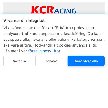
Vi värnar din integritet
Sveriges mest sålda dieselbox
Vi använder cookies för att förbättra upplevelsen,
analysera trafik och anpassa marknadsföring. Du kan
Kontakta KCR
Återförsäljare
acceptera alla, neka alla eller välja vilka kategorier som
Om KCR
/
Garantier
Sök KCR-box
ska vara aktiva. Nödvändiga cookies används alltid.
Teknik / Begagnad box
Försäljningsvillkor
Läs mer i vår
försäljningsvillkor
.
Telefon
Öppettider
Köp nu
Acceptera alla
Neka alla
Anpassa
0515-801 50
Mån-Tor 8:00-16:30
Fredag 8:00-11:30
Webbplatsen använder Cookies. Läs mer...
.
Copyright © 1997–2026 • KCR Produkter AB