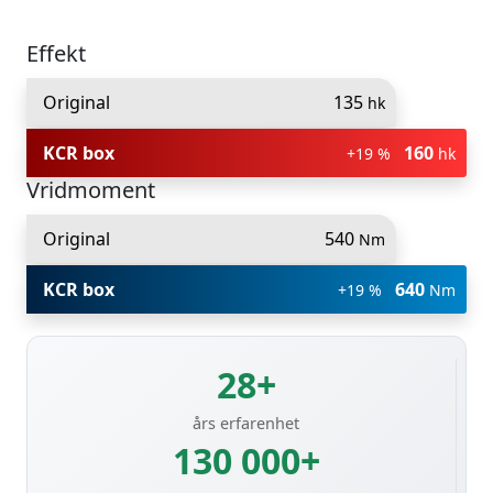
Effekt
Original
135
hk
KCR box
160
+19 %
hk
Vridmoment
Original
540
Nm
KCR box
640
+19 %
Nm
28+
års erfarenhet
130 000+