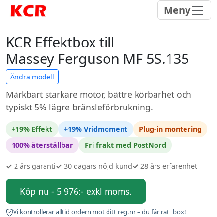
Meny
KCR Effektbox till
Massey Ferguson MF 5S.135
Ändra modell
Märkbart starkare motor, bättre körbarhet och
typiskt 5% lägre bränsleförbrukning.
+19% Effekt
+19% Vridmoment
Plug-in montering
100% återställbar
Fri frakt med PostNord
✓
2 års garanti
✓
30 dagars nöjd kund
✓
28 års erfarenhet
Köp nu - 5 976:- exkl moms.
Vi kontrollerar alltid ordern mot ditt reg.nr – du får rätt box!