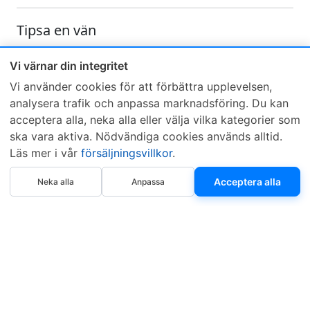
Tipsa en vän
Skicka ett e-mail och tipsa en vän om denna produkt
Vi värnar din integritet
Vi använder cookies för att förbättra upplevelsen,
analysera trafik och anpassa marknadsföring. Du kan
acceptera alla, neka alla eller välja vilka kategorier som
ska vara aktiva. Nödvändiga cookies används alltid.
Läs mer i vår
försäljningsvillkor
.
Sveriges mest sålda dieselbox
Köp nu
Kontakta KCR
Återförsäljare
Acceptera alla
Neka alla
Anpassa
Om KCR
/
Garantier
Sök KCR-box
Teknik / Begagnad box
Försäljningsvillkor
Telefon
Öppettider
0515-801 50
Mån-Tor 8:00-16:30
Fredag 8:00-11:30