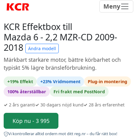
Meny
KCR Effektbox till
Mazda 6 - 2,2 MZR-CD 2009-
2018
Ändra modell
Märkbart starkare motor, bättre körbarhet och
typiskt 5% lägre bränsleförbrukning.
+19% Effekt
+23% Vridmoment
Plug-in montering
100% återställbar
Fri frakt med PostNord
✓
2 års garanti
✓
30 dagars nöjd kund
✓
28 års erfarenhet
Köp nu - 3 995
Vi kontrollerar alltid ordern mot ditt reg.nr – du får rätt box!