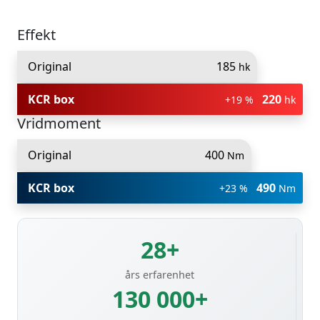
Effekt
Original
185
hk
KCR box
220
+19 %
hk
Vridmoment
Original
400
Nm
KCR box
490
+23 %
Nm
28+
års erfarenhet
130 000+