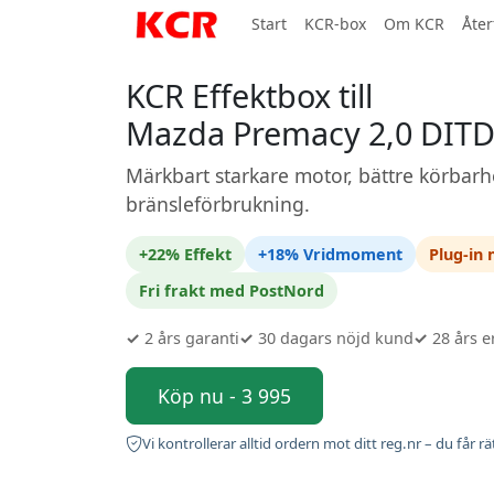
Start
KCR-box
Om KCR
Åter
KCR Effektbox till
Mazda Premacy 2,0 DIT
Märkbart starkare motor, bättre körbarh
bränsleförbrukning.
+22% Effekt
+18% Vridmoment
Plug-in
Fri frakt med PostNord
✓
2 års garanti
✓
30 dagars nöjd kund
✓
28 års e
Köp nu - 3 995
Vi kontrollerar alltid ordern mot ditt reg.nr – du får rä