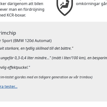
cker därigenom att bilen
omkörningar går
lever man en fördröjning
med KCR-boxar.
Trimchip
r Sport
(BMW 120d Automat)
it starkare, en tydlig skillnad till det bättre."
ungefär 0,3-0,4 liter mindre…" (mätt i liter/100 km), en besparin
evlig effektpuckel."
rim-testet gjordes med en tidigare generation av vår trimbox)
 tester...