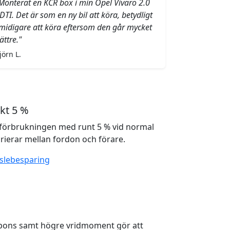
Monterat en KCR box i min Opel Vivaro 2.0
DTI. Det är som en ny bil att köra, betydligt
midigare att köra eftersom den går mycket
ättre."
jörn L.
kt 5 %
förbrukningen med runt 5 % vid normal
rierar mellan fordon och förare.
slebesparing
spons samt högre vridmoment gör att