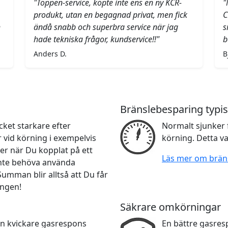
"Toppen-service, köpte inte ens en ny KCR-
"
produkt, utan en begagnad privat, men fick
C
h
ändå snabb och superbra service när jag
s
hade tekniska frågor, kundservice!!"
b
Anders D.
B
Bränslebesparing typis
ket starkare efter
Normalt sjunker 
r vid körning i exempelvis
körning. Detta va
er när Du kopplat på ett
Läs mer om brän
 inte behöva använda
 Summan blir alltså att Du får
ingen!
Säkrare omkörningar
en kvickare gasrespons
En bättre gasre