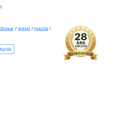
t
ktboxar
/
diesel
/
mazda
/
Mazda