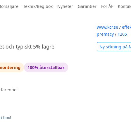
försäljare
Teknik/Beg box
Nyheter
Garantier
För ÅF
Kontak
www.kcr.se
/
effe
D
premacy
/
1205
et och typiskt 5% lägre
Ny sökning på 
 montering
100% återställbar
rfarenhet
tt box!