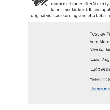
motorn erbjuder efteråt och ty
känns mer lättkörd. Ibland upp
original vid stadskörning som ofta botas 
Test av 
Auto Moto
"Den har bliv
"…den drog 
"…fått en tr
(Notera att t
Läs om mera