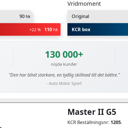
Vridmoment
90
Original
hk
110
KCR box
+22 %
hk
130 000+
nöjda kunder
"Den har blivit starkare, en tydlig skillnad till det bättre."
- Auto Motor Sport
Master II G5
KCR Beställningsnr:
1205
.