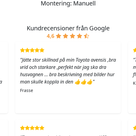
Montering: Manuell
Kundrecensioner från Google
4,6
"Jätte stor skillnad på min Toyota avensis ,bra
"
vrid och starkare ,perfekt när jag ska dra
m
husvagnen … bra beskrivning med bilder hur
f
a
man skulle koppla in den 👍👍👍"
K
Frasse