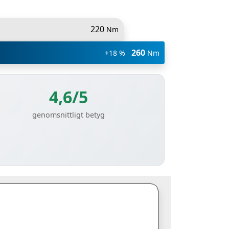
220
Nm
260
+18 %
Nm
4,6/5
genomsnittligt betyg