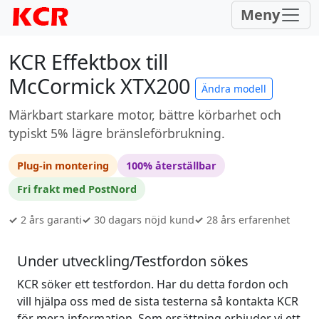
Meny
KCR Effektbox till
McCormick XTX200
Ändra modell
Märkbart starkare motor, bättre körbarhet och
typiskt 5% lägre bränsleförbrukning.
Plug-in montering
100% återställbar
Fri frakt med PostNord
✓
2 års garanti
✓
30 dagars nöjd kund
✓
28 års erfarenhet
Under utveckling/Testfordon sökes
KCR söker ett testfordon. Har du detta fordon och
vill hjälpa oss med de sista testerna så kontakta KCR
för mera information. Som ersättning erbjuder vi ett