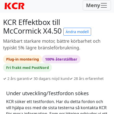
Meny
KCR Effektbox till
McCormick X4.50
Ändra modell
Märkbart starkare motor, bättre körbarhet och
typiskt 5% lägre bränsleförbrukning.
Plug-in montering
100% återställbar
Fri frakt med PostNord
✓
2 års garanti
✓
30 dagars nöjd kund
✓
28 års erfarenhet
Under utveckling/Testfordon sökes
KCR söker ett testfordon. Har du detta fordon och
vill hjälpa oss med de sista testerna så kontakta KCR
för mera information. Som ersättning erbjuder vi ett