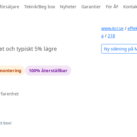
försäljare
Teknik/Beg box
Nyheter
Garantier
För ÅF
Kontak
www.kcr.se
/
effe
a
/
218
et och typiskt 5% lägre
Ny sökning på 
 montering
100% återställbar
rfarenhet
tt box!