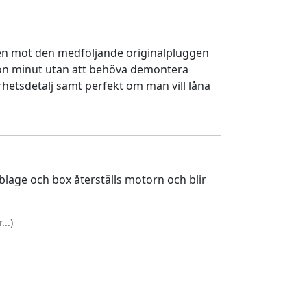
en mot den medföljande originalpluggen
gon minut utan att behöva demontera
rhetsdetalj samt perfekt om man vill låna
lage och box återställs motorn och blir
..)