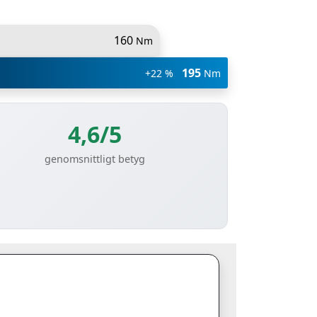
160
Nm
195
+22 %
Nm
4,6/5
genomsnittligt betyg