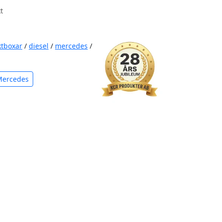
t
ktboxar
/
diesel
/
mercedes
/
Mercedes