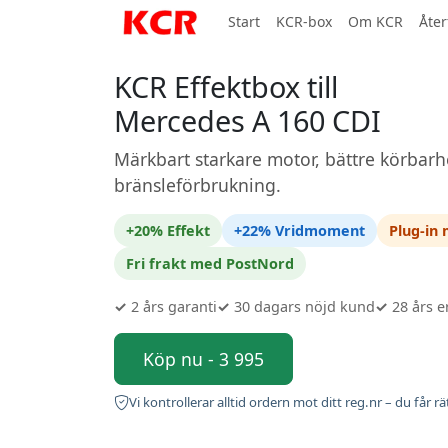
Start
KCR-box
Om KCR
Åter
KCR Effektbox till
Mercedes A 160 CDI
Märkbart starkare motor, bättre körbarh
bränsleförbrukning.
+20% Effekt
+22% Vridmoment
Plug-in
Fri frakt med PostNord
✓
2 års garanti
✓
30 dagars nöjd kund
✓
28 års e
Köp nu - 3 995
Vi kontrollerar alltid ordern mot ditt reg.nr – du får rä