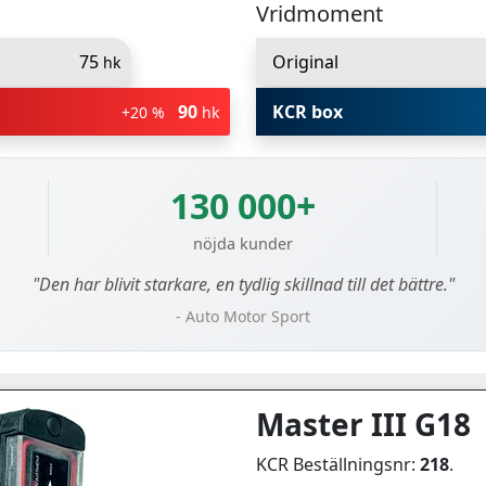
Vridmoment
75
Original
hk
90
KCR box
+20 %
hk
130 000+
nöjda kunder
"Den har blivit starkare, en tydlig skillnad till det bättre."
- Auto Motor Sport
Master III G18
KCR Beställningsnr:
218
.