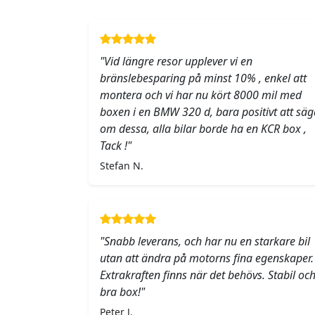
"Vid längre resor upplever vi en
bränslebesparing på minst 10% , enkel att
montera och vi har nu kört 8000 mil med
boxen i en BMW 320 d, bara positivt att säg
om dessa, alla bilar borde ha en KCR box ,
Tack !"
Stefan N.
"Snabb leverans, och har nu en starkare bil
utan att ändra på motorns fina egenskaper.
Extrakraften finns när det behövs. Stabil oc
bra box!"
Peter J.