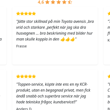
4,6
"Jätte stor skillnad på min Toyota avensis ,bra
"
vrid och starkare ,perfekt när jag ska dra
m
husvagnen … bra beskrivning med bilder hur
f
a
man skulle koppla in den 👍👍👍"
K
Frasse
"Toppen-service, köpte inte ens en ny KCR-
"
produkt, utan en begagnad privat, men fick
C
h
ändå snabb och superbra service när jag
s
hade tekniska frågor, kundservice!!"
b
Anders D.
B