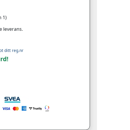
 1)
e leverans.
ot ditt reg.nr
rd!