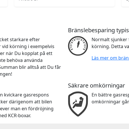
Bränslebesparing typis
ket starkare efter
Normalt sjunker 
r vid körning i exempelvis
körning. Detta va
er när Du kopplat på ett
Läs mer om brän
 inte behöva använda
 Summan blir alltså att Du får
ingen!
Säkrare omkörningar
en kvickare gasrespons
En bättre gasre
cker därigenom att bilen
omkörningar går
lever man en fördröjning
med KCR-boxar.