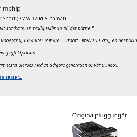
Trimchip
r Sport
(BMW 120d Automat)
it starkare, en tydlig skillnad till det bättre."
ungefär 0,3-0,4 liter mindre…" (mätt i liter/100 km), en besparin
evlig effektpuckel."
rim-testet gjordes med en tidigare generation av vår trimbox)
 tester...
Originalplugg ingår