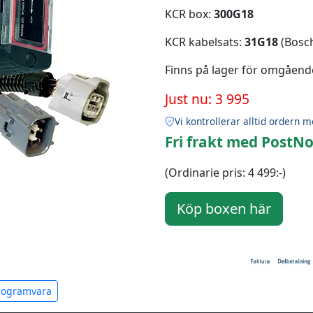
KCR box:
300G18
KCR kabelsats:
31G18
(Bosch
Finns på lager för omgåend
Just nu: 3 995
Vi kontrollerar alltid ordern m
Fri frakt med PostNo
(Ordinarie pris: 4 499:-)
programvara