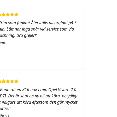
Trim som funkar! Återställs till orginal på 5
in. Lämnar inga spår vid service som vid
lashning. Bra grejer!"
enta
Monterat en KCR box i min Opel Vivaro 2.0
DTI. Det är som en ny bil att köra, betydligt
midigare att köra eftersom den går mycket
ättre."
jörn L.