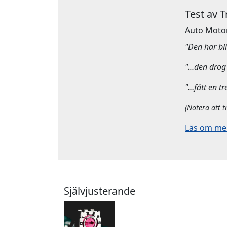
Test av 
Auto Moto
"Den har bliv
"…den drog 
"…fått en tr
(Notera att t
Läs om mera
Självjusterande