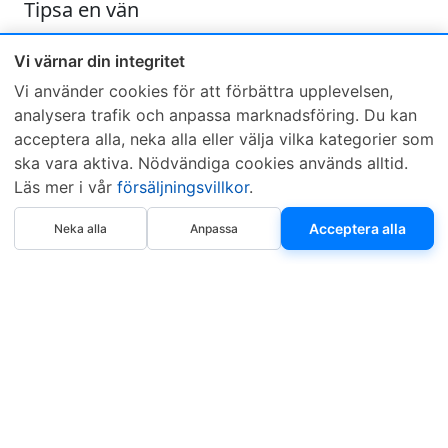
Tipsa en vän
Skicka ett e-mail och tipsa en vän om denna produkt
Vi värnar din integritet
Vi använder cookies för att förbättra upplevelsen,
analysera trafik och anpassa marknadsföring. Du kan
acceptera alla, neka alla eller välja vilka kategorier som
ska vara aktiva. Nödvändiga cookies används alltid.
Läs mer i vår
försäljningsvillkor
.
Sveriges mest sålda dieselbox
Köp nu
Kontakta KCR
Återförsäljare
Acceptera alla
Neka alla
Anpassa
Om KCR
/
Garantier
Sök KCR-box
Teknik / Begagnad box
Försäljningsvillkor
Telefon
Öppettider
0515-801 50
Mån-Tor 8:00-16:30
Fredag 8:00-11:30