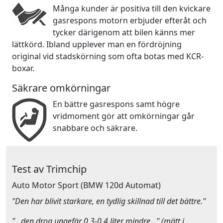
Många kunder är positiva till den kvickare
gasrespons motorn erbjuder efteråt och
tycker därigenom att bilen känns mer
lättkörd. Ibland upplever man en fördröjning
original vid stadskörning som ofta botas med KCR-
boxar.
Säkrare omkörningar
En bättre gasrespons samt högre
vridmoment gör att omkörningar går
snabbare och säkrare.
Test av Trimchip
Auto Motor Sport
(BMW 120d Automat)
"Den har blivit starkare, en tydlig skillnad till det bättre."
"…den drog ungefär 0,3-0,4 liter mindre…" (mätt i