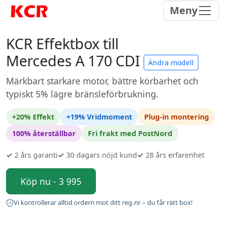
Meny
KCR Effektbox till
Mercedes A 170 CDI
Ändra modell
Märkbart starkare motor, bättre körbarhet och
typiskt 5% lägre bränsleförbrukning.
+20% Effekt
+19% Vridmoment
Plug-in montering
100% återställbar
Fri frakt med PostNord
✓
2 års garanti
✓
30 dagars nöjd kund
✓
28 års erfarenhet
Köp nu - 3 995
Vi kontrollerar alltid ordern mot ditt reg.nr – du får rätt box!