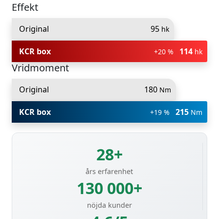
Effekt
Original
95
hk
KCR box
114
+20 %
hk
Vridmoment
Original
180
Nm
KCR box
215
+19 %
Nm
28+
års erfarenhet
130 000+
nöjda kunder