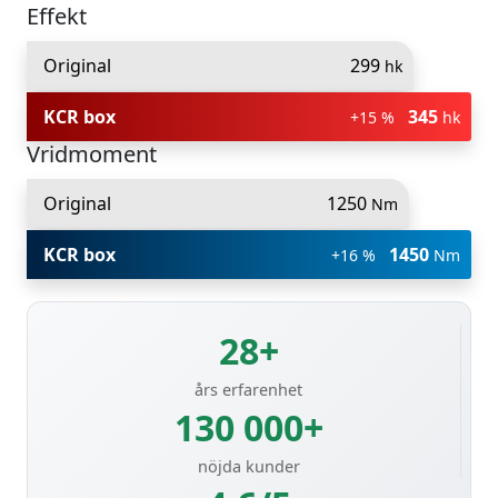
Effekt
Original
299
hk
KCR box
345
+15 %
hk
Vridmoment
Original
1250
Nm
KCR box
1450
+16 %
Nm
28+
års erfarenhet
130 000+
nöjda kunder