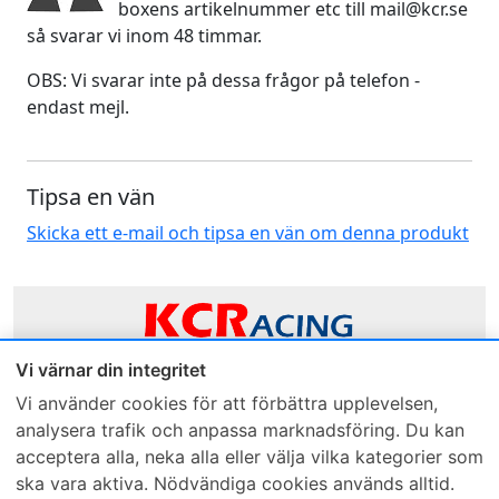
boxens artikelnummer etc till mail@kcr.se
så svarar vi inom 48 timmar.
OBS: Vi svarar inte på dessa frågor på telefon -
endast mejl.
Tipsa en vän
Skicka ett e-mail och tipsa en vän om denna produkt
Vi värnar din integritet
Sveriges mest sålda dieselbox
Vi använder cookies för att förbättra upplevelsen,
analysera trafik och anpassa marknadsföring. Du kan
Kontakta KCR
Återförsäljare
acceptera alla, neka alla eller välja vilka kategorier som
Om KCR
/
Garantier
Sök KCR-box
ska vara aktiva. Nödvändiga cookies används alltid.
Teknik / Begagnad box
Försäljningsvillkor