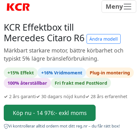
Meny
KCR Effektbox till
Mercedes Citaro R6
Ändra modell
Märkbart starkare motor, bättre körbarhet och
typiskt 5% lägre bränsleförbrukning.
+15% Effekt
+16% Vridmoment
Plug-in montering
100% återställbar
Fri frakt med PostNord
✓
2 års garanti
✓
30 dagars nöjd kund
✓
28 års erfarenhet
Köp nu - 14 976:- exkl moms
Vi kontrollerar alltid ordern mot ditt reg.nr – du får rätt box!