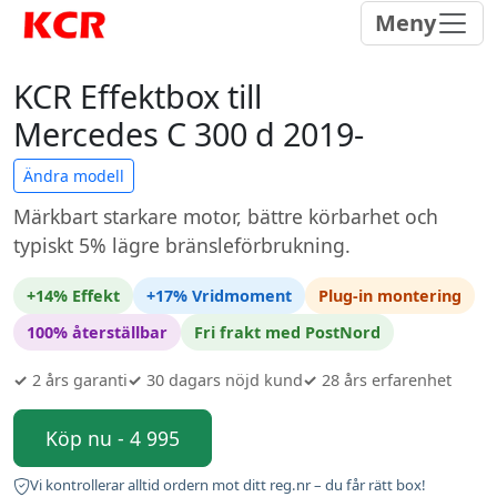
Meny
KCR Effektbox till
Mercedes C 300 d 2019-
Ändra modell
Märkbart starkare motor, bättre körbarhet och
typiskt 5% lägre bränsleförbrukning.
+14% Effekt
+17% Vridmoment
Plug-in montering
100% återställbar
Fri frakt med PostNord
✓
2 års garanti
✓
30 dagars nöjd kund
✓
28 års erfarenhet
Köp nu - 4 995
Vi kontrollerar alltid ordern mot ditt reg.nr – du får rätt box!