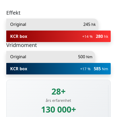
Effekt
Original
245
hk
KCR box
280
+14 %
hk
Vridmoment
Original
500
Nm
KCR box
585
+17 %
Nm
28+
års erfarenhet
130 000+