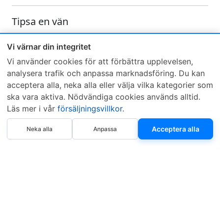
Tipsa en vän
Skicka ett e-mail och tipsa en vän om denna produkt
Vi värnar din integritet
Vi använder cookies för att förbättra upplevelsen,
analysera trafik och anpassa marknadsföring. Du kan
acceptera alla, neka alla eller välja vilka kategorier som
ska vara aktiva. Nödvändiga cookies används alltid.
Läs mer i vår
försäljningsvillkor
.
Sveriges mest sålda dieselbox
Köp nu
Kontakta KCR
Återförsäljare
Acceptera alla
Neka alla
Anpassa
Om KCR
/
Garantier
Sök KCR-box
Teknik / Begagnad box
Försäljningsvillkor
Telefon
Öppettider
0515-801 50
Mån-Tor 8:00-16:30
Fredag 8:00-11:30