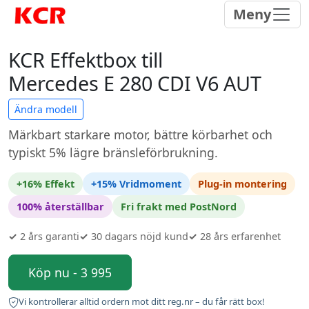
Meny
KCR Effektbox till
Mercedes E 280 CDI V6 AUT
Ändra modell
Märkbart starkare motor, bättre körbarhet och
typiskt 5% lägre bränsleförbrukning.
+16% Effekt
+15% Vridmoment
Plug-in montering
100% återställbar
Fri frakt med PostNord
✓
2 års garanti
✓
30 dagars nöjd kund
✓
28 års erfarenhet
Köp nu - 3 995
Vi kontrollerar alltid ordern mot ditt reg.nr – du får rätt box!