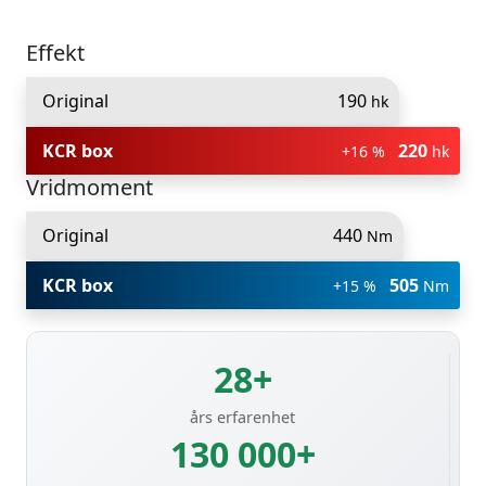
Effekt
Original
190
hk
KCR box
220
+16 %
hk
Vridmoment
Original
440
Nm
KCR box
505
+15 %
Nm
28+
års erfarenhet
130 000+