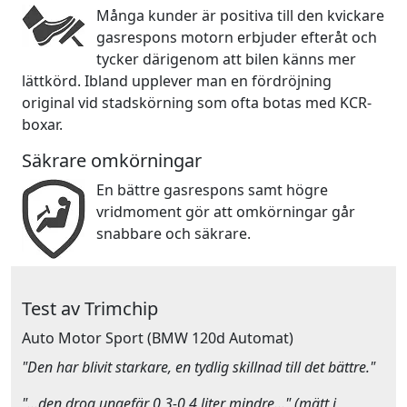
Många kunder är positiva till den kvickare
gasrespons motorn erbjuder efteråt och
tycker därigenom att bilen känns mer
lättkörd. Ibland upplever man en fördröjning
original vid stadskörning som ofta botas med KCR-
boxar.
Säkrare omkörningar
En bättre gasrespons samt högre
vridmoment gör att omkörningar går
snabbare och säkrare.
Test av Trimchip
Auto Motor Sport
(BMW 120d Automat)
"Den har blivit starkare, en tydlig skillnad till det bättre."
"…den drog ungefär 0,3-0,4 liter mindre…" (mätt i