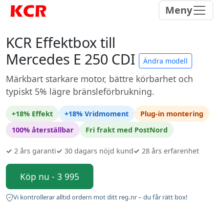
Meny
KCR Effektbox till
Mercedes E 250 CDI
Ändra modell
Märkbart starkare motor, bättre körbarhet och
typiskt 5% lägre bränsleförbrukning.
+18% Effekt
+18% Vridmoment
Plug-in montering
100% återställbar
Fri frakt med PostNord
✓
2 års garanti
✓
30 dagars nöjd kund
✓
28 års erfarenhet
Köp nu - 3 995
Vi kontrollerar alltid ordern mot ditt reg.nr – du får rätt box!