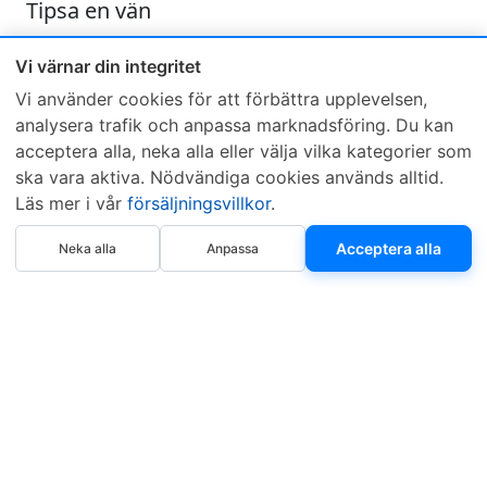
Tipsa en vän
Skicka ett e-mail och tipsa en vän om denna produkt
Vi värnar din integritet
Vi använder cookies för att förbättra upplevelsen,
analysera trafik och anpassa marknadsföring. Du kan
acceptera alla, neka alla eller välja vilka kategorier som
ska vara aktiva. Nödvändiga cookies används alltid.
Läs mer i vår
försäljningsvillkor
.
Sveriges mest sålda dieselbox
Köp nu
Kontakta KCR
Återförsäljare
Acceptera alla
Neka alla
Anpassa
Om KCR
/
Garantier
Sök KCR-box
Teknik / Begagnad box
Försäljningsvillkor
Telefon
Öppettider
0515-801 50
Mån-Tor 8:00-16:30
Fredag 8:00-11:30