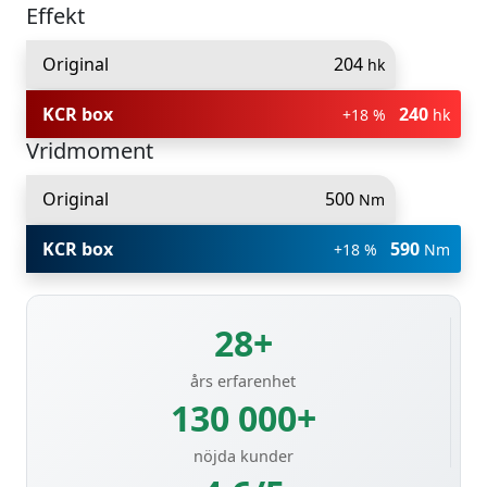
Effekt
Original
204
hk
KCR box
240
+18 %
hk
Vridmoment
Original
500
Nm
KCR box
590
+18 %
Nm
28+
års erfarenhet
130 000+
nöjda kunder