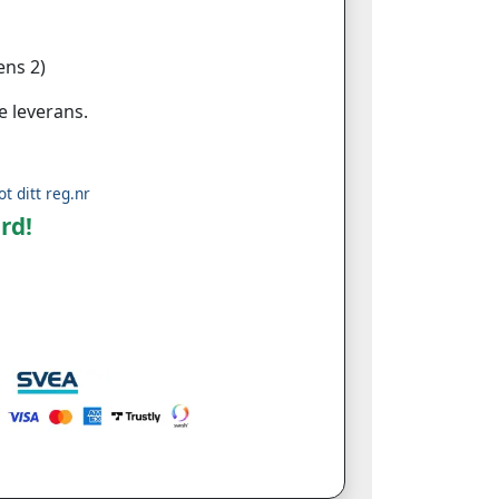
ns 2)
e leverans.
ot ditt reg.nr
rd!