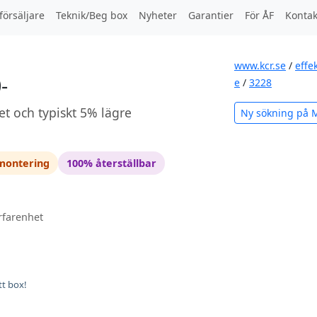
försäljare
Teknik/Beg box
Nyheter
Garantier
För ÅF
Kontak
www.kcr.se
/
effe
-
e
/
3228
et och typiskt 5% lägre
Ny sökning på 
 montering
100% återställbar
rfarenhet
tt box!