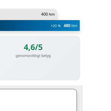
400
Nm
480
+20 %
Nm
4,6/5
genomsnittligt betyg