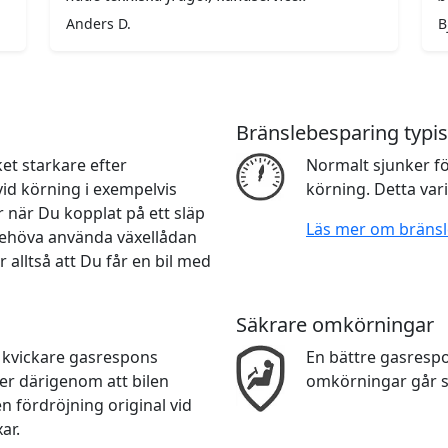
Anders D.
B
Bränslebesparing typis
et starkare efter
Normalt sjunker f
vid körning i exempelvis
körning. Detta var
 när Du kopplat på ett släp
Läs mer om bräns
e behöva använda växellådan
r alltså att Du får en bil med
Säkrare omkörningar
n kvickare gasrespons
En bättre gasresp
er därigenom att bilen
omkörningar går s
n fördröjning original vid
ar.