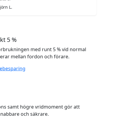
jörn L.
kt 5 %
örbrukningen med runt 5 % vid normal
ierar mellan fordon och förare.
lebesparing
ons samt högre vridmoment gör att
nabbare och säkrare.