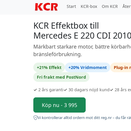
Start
KCR-box
Om KCR
Åter
KCR Effektbox till
Mercedes E 220 CDI 2010
Märkbart starkare motor, bättre körbarh
bränsleförbrukning.
+21% Effekt
+20% Vridmoment
Plug-in
Fri frakt med PostNord
✓
2 års garanti
✓
30 dagars nöjd kund
✓
28 års e
Köp nu - 3 995
Vi kontrollerar alltid ordern mot ditt reg.nr – du får rä