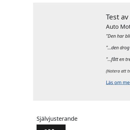
Test av
Auto Mot
"Den har bliv
"…den drog 
"…fått en tr
(Notera att t
Läs om mera
Självjusterande