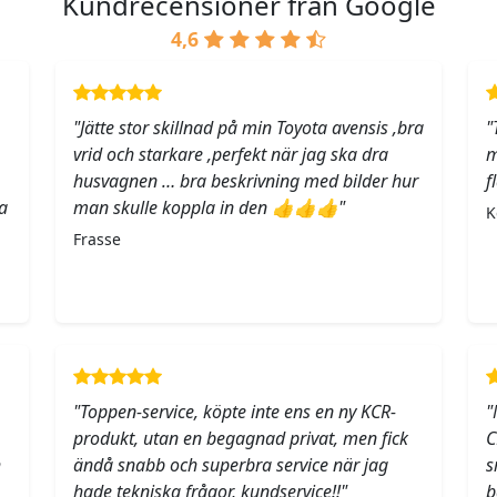
Kundrecensioner från Google
4,6
"Jätte stor skillnad på min Toyota avensis ,bra
"
vrid och starkare ,perfekt när jag ska dra
m
husvagnen … bra beskrivning med bilder hur
f
a
man skulle koppla in den 👍👍👍"
K
Frasse
"Toppen-service, köpte inte ens en ny KCR-
"
produkt, utan en begagnad privat, men fick
C
h
ändå snabb och superbra service när jag
s
hade tekniska frågor, kundservice!!"
b