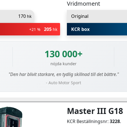
Vridmoment
170
Original
hk
205
KCR box
+21 %
hk
130 000+
nöjda kunder
"Den har blivit starkare, en tydlig skillnad till det bättre."
- Auto Motor Sport
Master III G18
KCR Beställningsnr:
3228
.