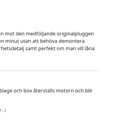
en mot den medföljande originalpluggen
gon minut utan att behöva demontera
rhetsdetalj samt perfekt om man vill låna
lage och box återställs motorn och blir
..)