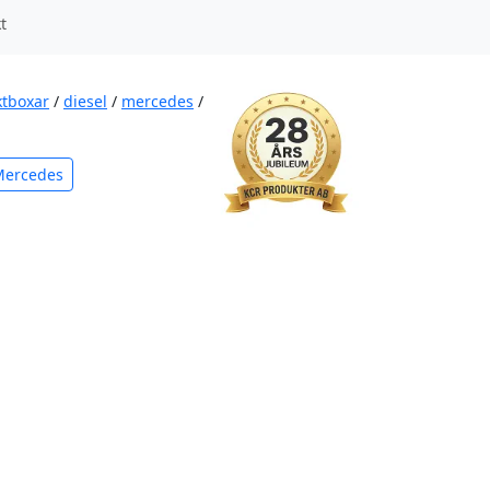
t
ktboxar
/
diesel
/
mercedes
/
Mercedes