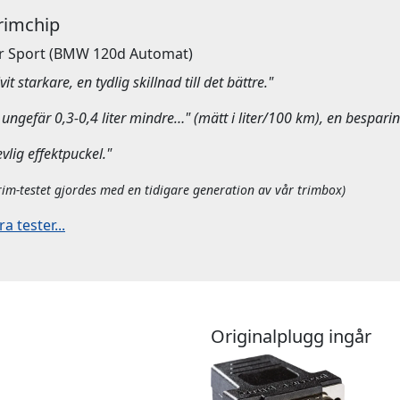
Trimchip
r Sport
(BMW 120d Automat)
it starkare, en tydlig skillnad till det bättre."
ungefär 0,3-0,4 liter mindre…" (mätt i liter/100 km), en besparin
evlig effektpuckel."
rim-testet gjordes med en tidigare generation av vår trimbox)
 tester...
Originalplugg ingår