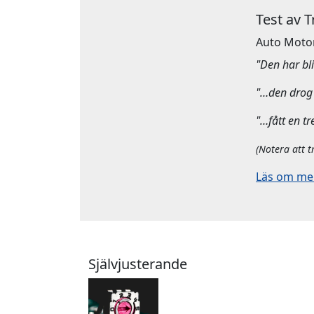
Test av 
Auto Moto
"Den har bliv
"…den drog 
"…fått en tr
(Notera att t
Läs om mera
Självjusterande