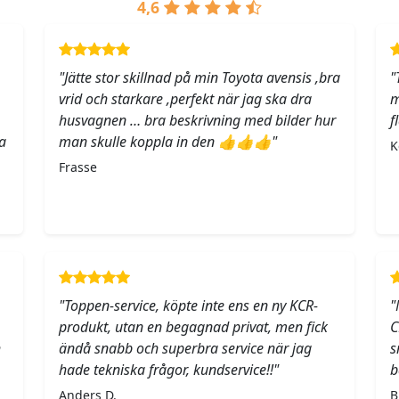
4,6
"Jätte stor skillnad på min Toyota avensis ,bra
"
vrid och starkare ,perfekt när jag ska dra
m
husvagnen … bra beskrivning med bilder hur
f
a
man skulle koppla in den 👍👍👍"
K
Frasse
"Toppen-service, köpte inte ens en ny KCR-
"
produkt, utan en begagnad privat, men fick
C
h
ändå snabb och superbra service när jag
s
hade tekniska frågor, kundservice!!"
b
Anders D.
B