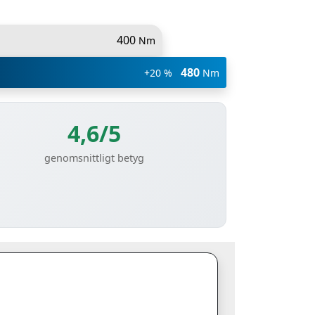
400
Nm
480
+20 %
Nm
4,6/5
genomsnittligt betyg