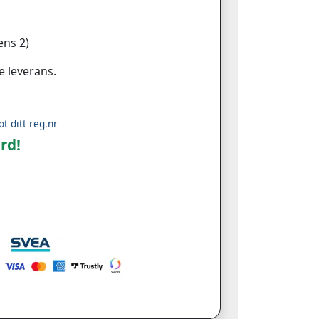
ns 2)
e leverans.
ot ditt reg.nr
rd!