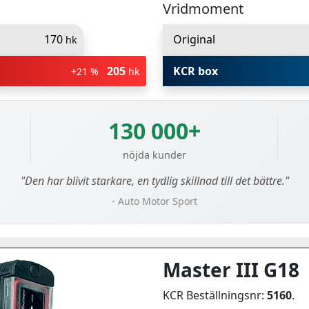
Vridmoment
170
Original
hk
205
KCR box
+21 %
hk
130 000+
nöjda kunder
"Den har blivit starkare, en tydlig skillnad till det bättre."
- Auto Motor Sport
Master III G18
KCR Beställningsnr:
5160
.