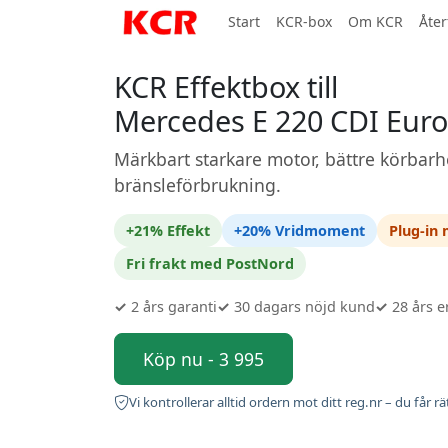
Start
KCR-box
Om KCR
Åter
KCR Effektbox till
Mercedes E 220 CDI Euro
Märkbart starkare motor, bättre körbarh
bränsleförbrukning.
+21% Effekt
+20% Vridmoment
Plug-in
Fri frakt med PostNord
✓
2 års garanti
✓
30 dagars nöjd kund
✓
28 års e
Köp nu - 3 995
Vi kontrollerar alltid ordern mot ditt reg.nr – du får rä