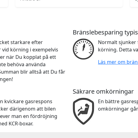
Bränslebesparing typis
ket starkare efter
Normalt sjunker 
r vid körning i exempelvis
körning. Detta va
er när Du kopplat på ett
Läs mer om brän
 inte behöva använda
 Summan blir alltså att Du får
ingen!
Säkrare omkörningar
en kvickare gasrespons
En bättre gasre
cker därigenom att bilen
omkörningar går
lever man en fördröjning
med KCR-boxar.