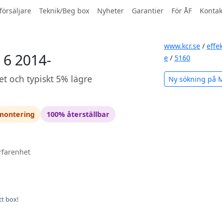
försäljare
Teknik/Beg box
Nyheter
Garantier
För ÅF
Kontak
www.kcr.se
/
effe
 6 2014-
e
/
5160
et och typiskt 5% lägre
Ny sökning på 
 montering
100% återställbar
rfarenhet
tt box!