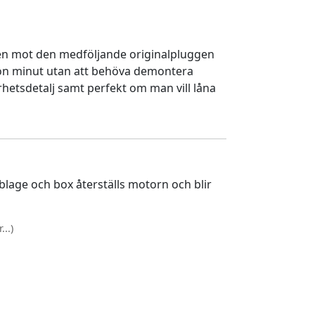
en mot den medföljande originalpluggen
gon minut utan att behöva demontera
rhetsdetalj samt perfekt om man vill låna
lage och box återställs motorn och blir
..)