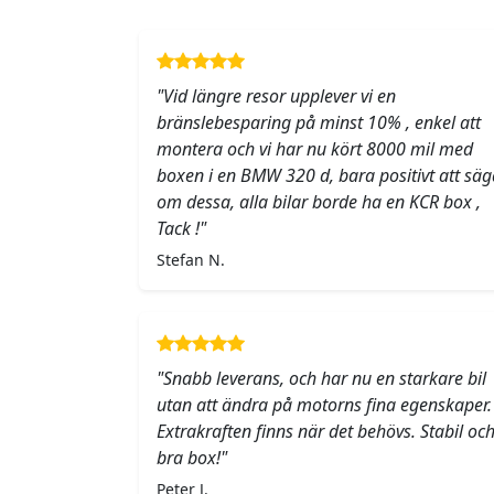
"Vid längre resor upplever vi en
bränslebesparing på minst 10% , enkel att
montera och vi har nu kört 8000 mil med
boxen i en BMW 320 d, bara positivt att säg
om dessa, alla bilar borde ha en KCR box ,
Tack !"
Stefan N.
"Snabb leverans, och har nu en starkare bil
utan att ändra på motorns fina egenskaper.
Extrakraften finns när det behövs. Stabil oc
bra box!"
Peter J.