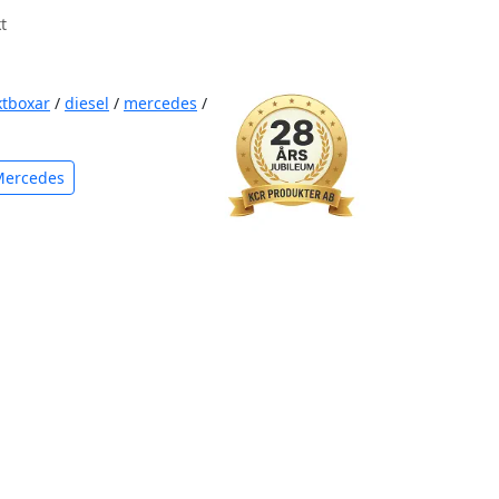
t
ktboxar
/
diesel
/
mercedes
/
Mercedes