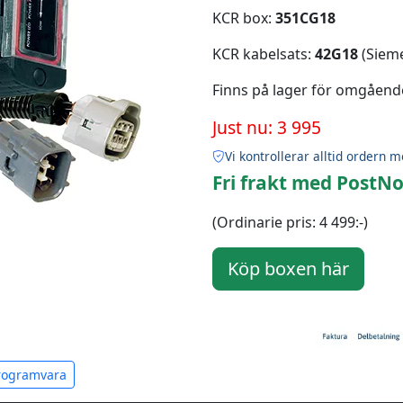
KCR box:
351CG18
KCR kabelsats:
42G18
(Sieme
Finns på lager för omgåend
Just nu: 3 995
Vi kontrollerar alltid ordern m
Fri frakt med PostNo
(Ordinarie pris: 4 499:-)
programvara