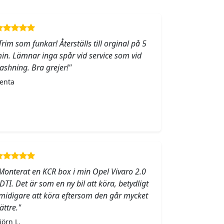
Trim som funkar! Återställs till orginal på 5
in. Lämnar inga spår vid service som vid
lashning. Bra grejer!"
enta
Monterat en KCR box i min Opel Vivaro 2.0
DTI. Det är som en ny bil att köra, betydligt
midigare att köra eftersom den går mycket
ättre."
jörn L.