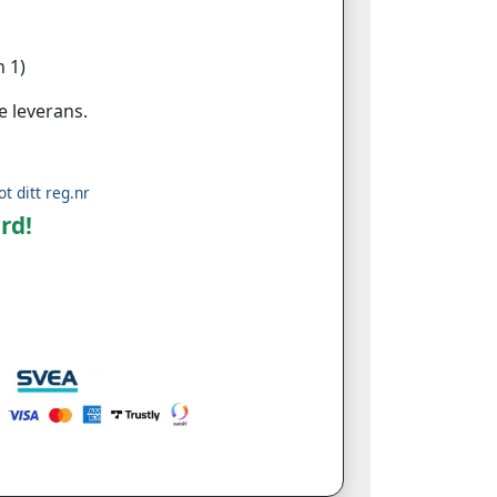
 1)
e leverans.
ot ditt reg.nr
rd!