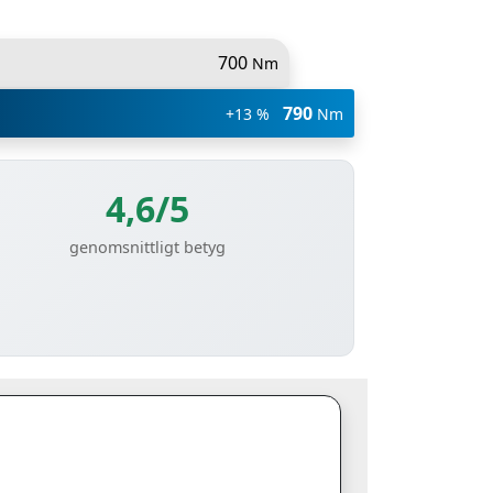
700
Nm
790
+13 %
Nm
4,6/5
genomsnittligt betyg