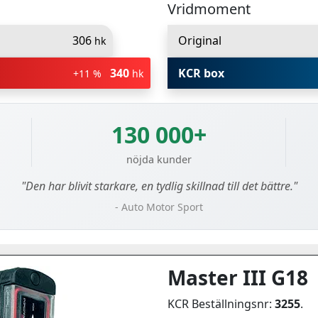
Vridmoment
306
Original
hk
340
KCR box
+11 %
hk
130 000+
nöjda kunder
"Den har blivit starkare, en tydlig skillnad till det bättre."
- Auto Motor Sport
Master III G18
KCR Beställningsnr:
3255
.