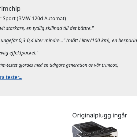
Trimchip
r Sport
(BMW 120d Automat)
it starkare, en tydlig skillnad till det bättre."
ungefär 0,3-0,4 liter mindre…" (mätt i liter/100 km), en besparin
evlig effektpuckel."
rim-testet gjordes med en tidigare generation av vår trimbox)
 tester...
Originalplugg ingår