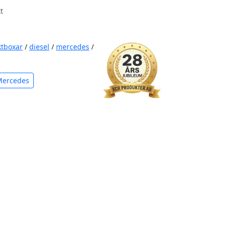
t
ktboxar
/
diesel
/
mercedes
/
Mercedes