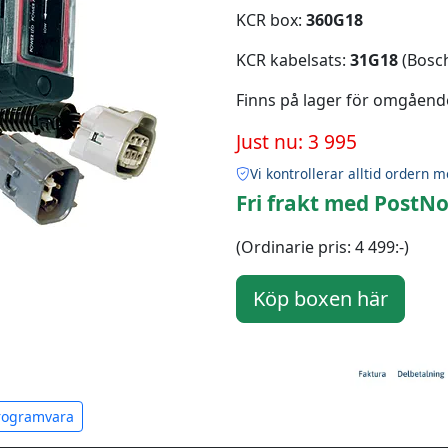
KCR box:
360G18
KCR kabelsats:
31G18
(Bosch
Finns på lager för omgåend
Just nu: 3 995
Vi kontrollerar alltid ordern m
Fri frakt med PostNo
(Ordinarie pris: 4 499:-)
programvara