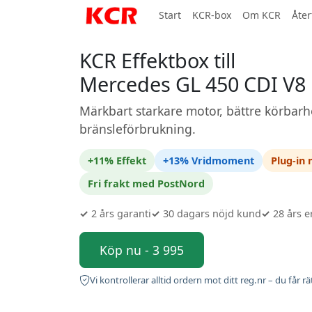
Start
KCR-box
Om KCR
Åter
KCR Effektbox till
Mercedes GL 450 CDI V8
Märkbart starkare motor, bättre körbarh
bränsleförbrukning.
+11% Effekt
+13% Vridmoment
Plug-in
Fri frakt med PostNord
✓
2 års garanti
✓
30 dagars nöjd kund
✓
28 års e
Köp nu - 3 995
Vi kontrollerar alltid ordern mot ditt reg.nr – du får rä