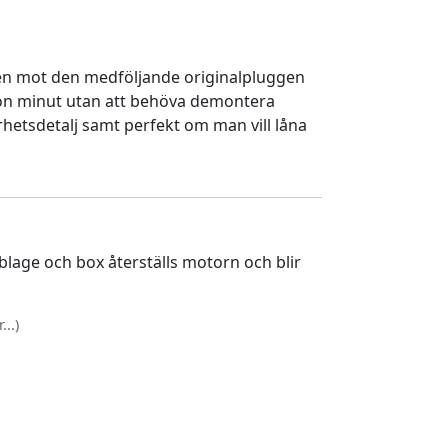
en mot den medföljande originalpluggen
gon minut utan att behöva demontera
rhetsdetalj samt perfekt om man vill låna
lage och box återställs motorn och blir
..)