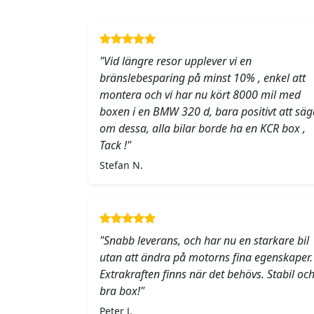
"Vid längre resor upplever vi en
bränslebesparing på minst 10% , enkel att
montera och vi har nu kört 8000 mil med
boxen i en BMW 320 d, bara positivt att säg
om dessa, alla bilar borde ha en KCR box ,
Tack !"
Stefan N.
"Snabb leverans, och har nu en starkare bil
utan att ändra på motorns fina egenskaper.
Extrakraften finns när det behövs. Stabil oc
bra box!"
Peter J.