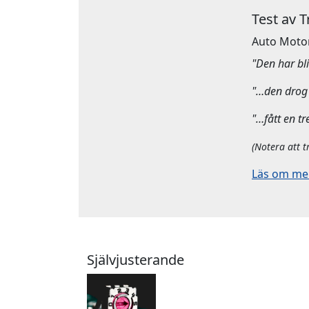
Test av 
Auto Moto
"Den har bliv
"…den drog 
"…fått en tr
(Notera att t
Läs om mera
Självjusterande