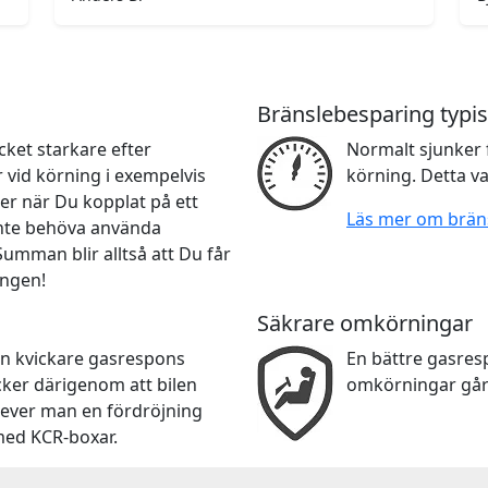
Bränslebesparing typis
ket starkare efter
Normalt sjunker 
r vid körning i exempelvis
körning. Detta va
er när Du kopplat på ett
Läs mer om brän
 inte behöva använda
 Summan blir alltså att Du får
ingen!
Säkrare omkörningar
en kvickare gasrespons
En bättre gasre
cker därigenom att bilen
omkörningar går
lever man en fördröjning
med KCR-boxar.