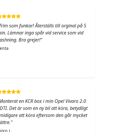
Trim som funkar! Återställs till orginal på 5
in. Lämnar inga spår vid service som vid
lashning. Bra grejer!"
enta
Monterat en KCR box i min Opel Vivaro 2.0
DTI. Det är som en ny bil att köra, betydligt
midigare att köra eftersom den går mycket
ättre."
jörn L.