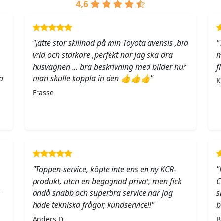
4,6
"Jätte stor skillnad på min Toyota avensis ,bra
"
vrid och starkare ,perfekt när jag ska dra
m
husvagnen … bra beskrivning med bilder hur
f
a
man skulle koppla in den 👍👍👍"
K
Frasse
"Toppen-service, köpte inte ens en ny KCR-
"
produkt, utan en begagnad privat, men fick
C
h
ändå snabb och superbra service när jag
s
hade tekniska frågor, kundservice!!"
b
Anders D.
B