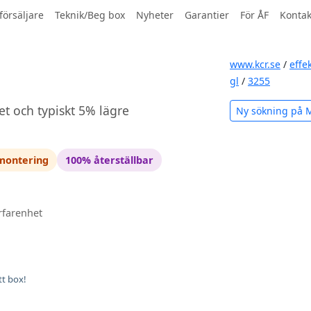
försäljare
Teknik/Beg box
Nyheter
Garantier
För ÅF
Kontak
www.kcr.se
/
effe
gl
/
3255
et och typiskt 5% lägre
Ny sökning på 
 montering
100% återställbar
rfarenhet
tt box!