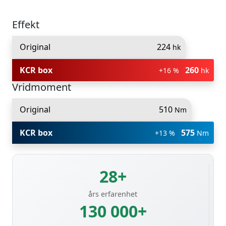
Effekt
Original
224
hk
KCR box
260
+16 %
hk
Vridmoment
Original
510
Nm
KCR box
575
+13 %
Nm
28+
års erfarenhet
130 000+