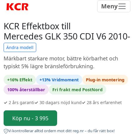
Meny
KCR Effektbox till
Mercedes GLK 350 CDI V6 2010-
Ändra modell
Märkbart starkare motor, bättre körbarhet och
typiskt 5% lägre bränsleförbrukning.
+16% Effekt
+13% Vridmoment
Plug-in montering
100% återställbar
Fri frakt med PostNord
✓
2 års garanti
✓
30 dagars nöjd kund
✓
28 års erfarenhet
Köp nu - 3 995
Vi kontrollerar alltid ordern mot ditt reg.nr – du får rätt box!