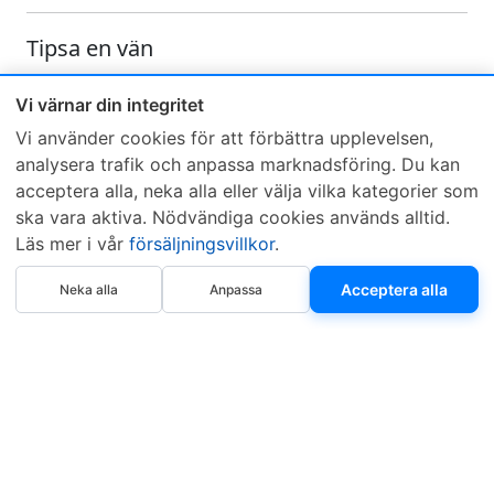
Tipsa en vän
Skicka ett e-mail och tipsa en vän om denna produkt
Vi värnar din integritet
Vi använder cookies för att förbättra upplevelsen,
analysera trafik och anpassa marknadsföring. Du kan
acceptera alla, neka alla eller välja vilka kategorier som
ska vara aktiva. Nödvändiga cookies används alltid.
Läs mer i vår
försäljningsvillkor
.
Sveriges mest sålda dieselbox
Köp nu
Kontakta KCR
Återförsäljare
Acceptera alla
Neka alla
Anpassa
Om KCR
/
Garantier
Sök KCR-box
Teknik / Begagnad box
Försäljningsvillkor
Telefon
Öppettider
0515-801 50
Mån-Tor 8:00-16:30
Fredag 8:00-11:30