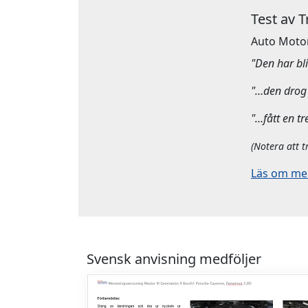
Test av 
Auto Moto
"Den har bliv
"…den drog 
"…fått en tr
(Notera att t
Läs om mera
Svensk anvisning medföljer