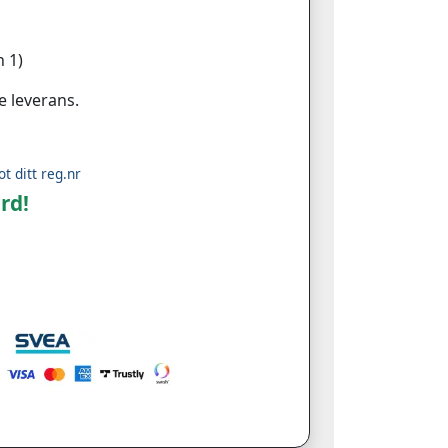
 1)
e leverans.
ot ditt reg.nr
rd!