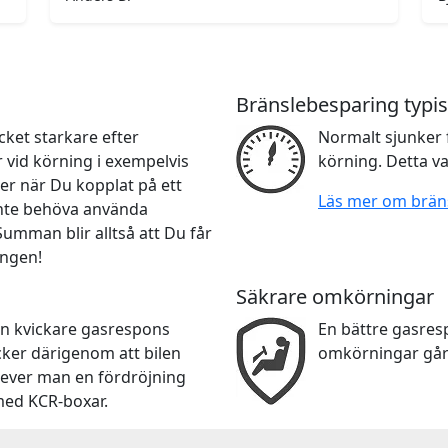
Bränslebesparing typis
ket starkare efter
Normalt sjunker 
r vid körning i exempelvis
körning. Detta va
er när Du kopplat på ett
Läs mer om brän
 inte behöva använda
 Summan blir alltså att Du får
ingen!
Säkrare omkörningar
en kvickare gasrespons
En bättre gasre
cker därigenom att bilen
omkörningar går
lever man en fördröjning
med KCR-boxar.