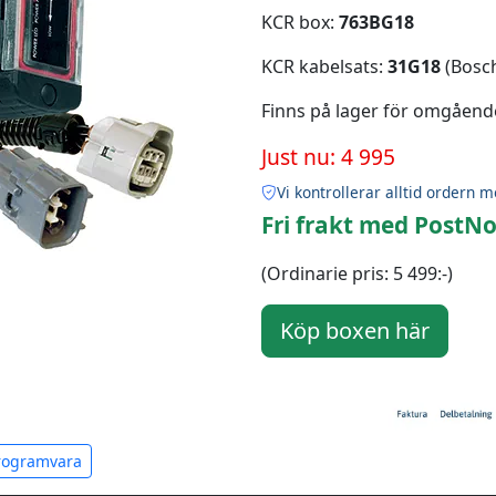
KCR box:
763BG18
KCR kabelsats:
31G18
(Bosch
Finns på lager för omgåend
Just nu: 4 995
Vi kontrollerar alltid ordern m
Fri frakt med PostNo
(Ordinarie pris: 5 499:-)
programvara