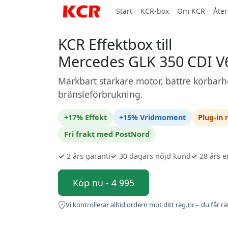
Start
KCR-box
Om KCR
Åter
KCR Effektbox till
Mercedes GLK 350 CDI V
Märkbart starkare motor, bättre körbarh
bränsleförbrukning.
+17% Effekt
+15% Vridmoment
Plug-in
Fri frakt med PostNord
✓
2 års garanti
✓
30 dagars nöjd kund
✓
28 års e
Köp nu - 4 995
Vi kontrollerar alltid ordern mot ditt reg.nr – du får rä