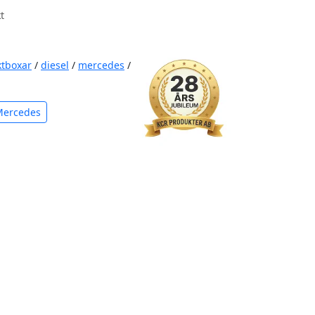
t
ktboxar
/
diesel
/
mercedes
/
Mercedes