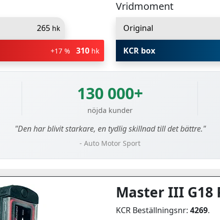
Vridmoment
265
Original
hk
310
KCR box
+17 %
hk
130 000+
nöjda kunder
"Den har blivit starkare, en tydlig skillnad till det bättre."
- Auto Motor Sport
Master III G18 
KCR Beställningsnr:
4269
.