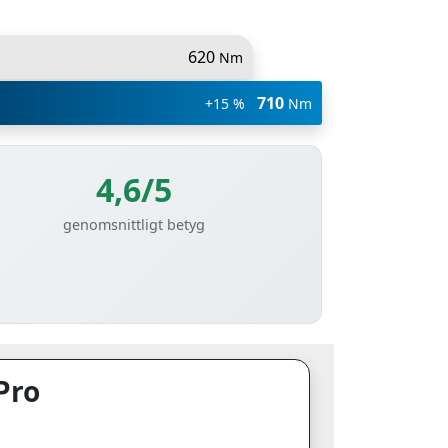
620
Nm
710
+15 %
Nm
4,6/5
genomsnittligt betyg
Pro