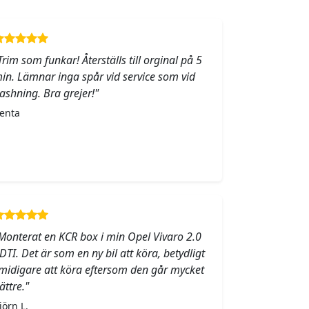
Trim som funkar! Återställs till orginal på 5
in. Lämnar inga spår vid service som vid
lashning. Bra grejer!"
enta
Monterat en KCR box i min Opel Vivaro 2.0
DTI. Det är som en ny bil att köra, betydligt
midigare att köra eftersom den går mycket
ättre."
jörn L.