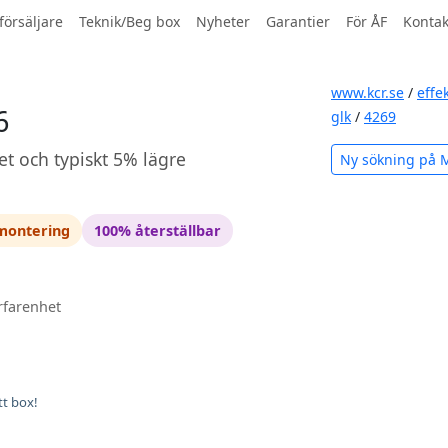
försäljare
Teknik/Beg box
Nyheter
Garantier
För ÅF
Kontak
www.kcr.se
/
effe
6
glk
/
4269
et och typiskt 5% lägre
Ny sökning på 
 montering
100% återställbar
rfarenhet
tt box!