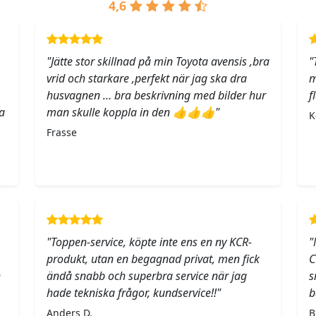
4,6
"Jätte stor skillnad på min Toyota avensis ,bra
"
vrid och starkare ,perfekt när jag ska dra
m
husvagnen … bra beskrivning med bilder hur
f
a
man skulle koppla in den 👍👍👍"
K
Frasse
"Toppen-service, köpte inte ens en ny KCR-
"
produkt, utan en begagnad privat, men fick
C
h
ändå snabb och superbra service när jag
s
hade tekniska frågor, kundservice!!"
b
Anders D.
B