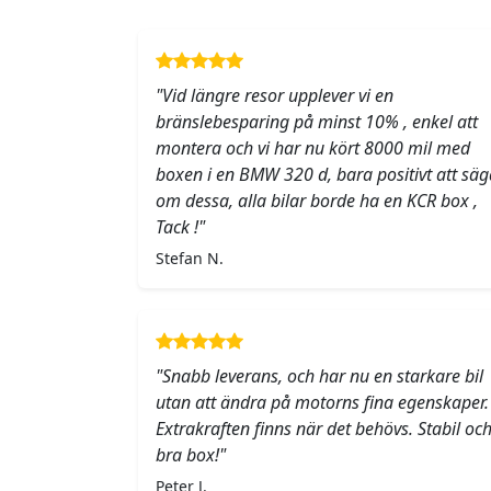
"Vid längre resor upplever vi en
bränslebesparing på minst 10% , enkel att
montera och vi har nu kört 8000 mil med
boxen i en BMW 320 d, bara positivt att säg
om dessa, alla bilar borde ha en KCR box ,
Tack !"
Stefan N.
"Snabb leverans, och har nu en starkare bil
utan att ändra på motorns fina egenskaper.
Extrakraften finns när det behövs. Stabil oc
bra box!"
Peter J.