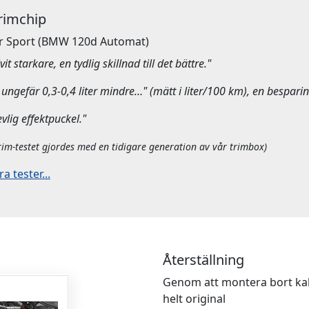
Trimchip
r Sport
(BMW 120d Automat)
it starkare, en tydlig skillnad till det bättre."
ungefär 0,3-0,4 liter mindre…" (mätt i liter/100 km), en besparin
evlig effektpuckel."
rim-testet gjordes med en tidigare generation av vår trimbox)
 tester...
Återställning
Genom att montera bort kab
helt original