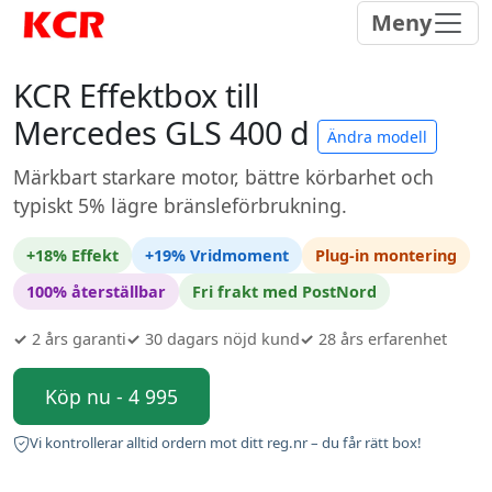
Meny
KCR Effektbox till
Mercedes GLS 400 d
Ändra modell
Märkbart starkare motor, bättre körbarhet och
typiskt 5% lägre bränsleförbrukning.
+18% Effekt
+19% Vridmoment
Plug-in montering
100% återställbar
Fri frakt med PostNord
✓
2 års garanti
✓
30 dagars nöjd kund
✓
28 års erfarenhet
Köp nu - 4 995
Vi kontrollerar alltid ordern mot ditt reg.nr – du får rätt box!