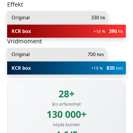
Effekt
Original
330
hk
KCR box
390
+18 %
hk
Vridmoment
Original
700
Nm
KCR box
830
+19 %
Nm
28+
års erfarenhet
130 000+
nöjda kunder