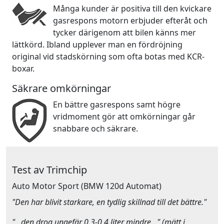
Många kunder är positiva till den kvickare
gasrespons motorn erbjuder efteråt och
tycker därigenom att bilen känns mer
lättkörd. Ibland upplever man en fördröjning
original vid stadskörning som ofta botas med KCR-
boxar.
Säkrare omkörningar
En bättre gasrespons samt högre
vridmoment gör att omkörningar går
snabbare och säkrare.
Test av Trimchip
Auto Motor Sport
(BMW 120d Automat)
"Den har blivit starkare, en tydlig skillnad till det bättre."
"…den drog ungefär 0,3-0,4 liter mindre…" (mätt i