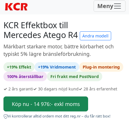
Meny
KCR Effektbox till
Mercedes Atego R4
Ändra modell
Märkbart starkare motor, bättre körbarhet och
typiskt 5% lägre bränsleförbrukning.
+19% Effekt
+19% Vridmoment
Plug-in montering
100% återställbar
Fri frakt med PostNord
✓
2 års garanti
✓
30 dagars nöjd kund
✓
28 års erfarenhet
Köp nu - 14 976:- exkl moms
Vi kontrollerar alltid ordern mot ditt reg.nr – du får rätt box!