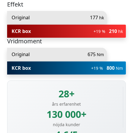
Effekt
Original
177
hk
KCR box
210
+19 %
hk
Vridmoment
Original
675
Nm
KCR box
800
+19 %
Nm
28+
års erfarenhet
130 000+
nöjda kunder