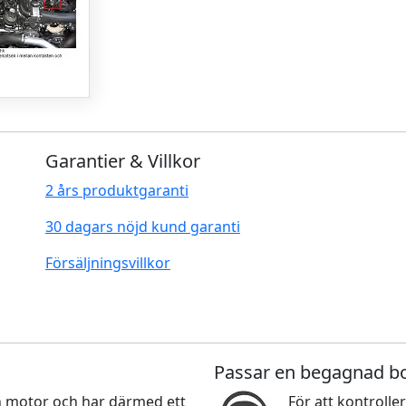
Garantier & Villkor
2 års produktgaranti
30 dagars nöjd kund garanti
Försäljningsvillkor
Passar en begagnad b
nan motor och har därmed ett
För att kontroller