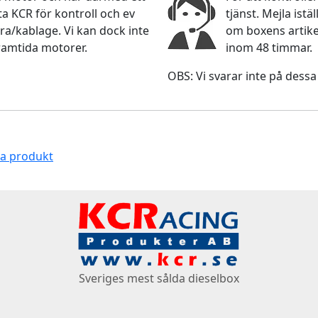
 KCR för kontroll och ev
tjänst. Mejla ist
ra/kablage. Vi kan dock inte
om boxens artikel
ramtida motorer.
inom 48 timmar.
OBS: Vi svarar inte på dessa
na produkt
Sveriges mest sålda dieselbox