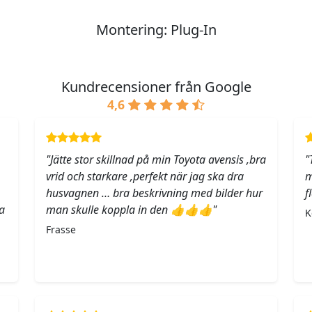
Montering: Plug-In
Kundrecensioner från Google
4,6
"Jätte stor skillnad på min Toyota avensis ,bra
"
vrid och starkare ,perfekt när jag ska dra
m
husvagnen … bra beskrivning med bilder hur
f
a
man skulle koppla in den 👍👍👍"
K
Frasse