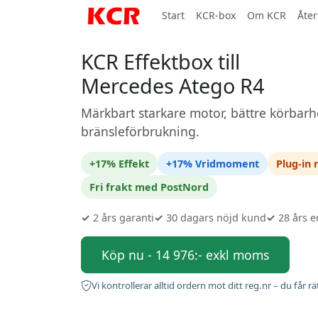
Start
KCR-box
Om KCR
Åter
KCR Effektbox till
Mercedes Atego R4
Märkbart starkare motor, bättre körbarh
bränsleförbrukning.
+17% Effekt
+17% Vridmoment
Plug-in
Fri frakt med PostNord
✓
2 års garanti
✓
30 dagars nöjd kund
✓
28 års e
Köp nu - 14 976:- exkl moms
Vi kontrollerar alltid ordern mot ditt reg.nr – du får rä