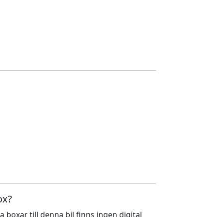
ox?
a boxar till denna bil finns ingen digital