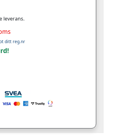
e leverans.
moms
ot ditt reg.nr
rd!