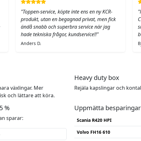
"Toppen-service, köpte inte ens en ny KCR-
"
produkt, utan en begagnad privat, men fick
C
h
ändå snabb och superbra service när jag
s
hade tekniska frågor, kundservice!!"
b
Anders D.
B
Heavy duty box
ara växlingar. Mer
Rejäla kapslingar och konta
k och lättare att köra.
15 %
Uppmätta besparingar
n sparar:
Scania R420 HPI
Volvo FH16 610