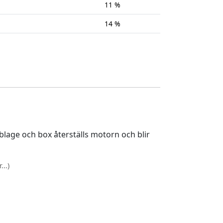
11 %
14 %
lage och box återställs motorn och blir
..)