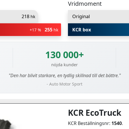
Vridmoment
218
Original
hk
255
KCR box
+17 %
hk
130 000+
nöjda kunder
"Den har blivit starkare, en tydlig skillnad till det bättre."
- Auto Motor Sport
KCR EcoTruck
KCR Beställningsnr:
1540
.