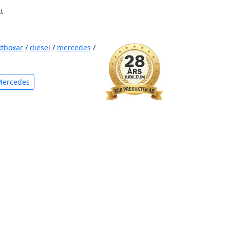
t
ktboxar
/
diesel
/
mercedes
/
Mercedes