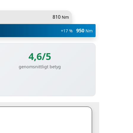
810
Nm
950
+17 %
Nm
4,6/5
genomsnittligt betyg