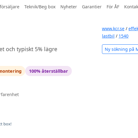
försäljare
Teknik/Beg box
Nyheter
Garantier
För ÅF
Kontak
www.kcr.se
/
effe
lastbil
/
1540
et och typiskt 5% lägre
Ny sökning på 
 montering
100% återställbar
rfarenhet
tt box!