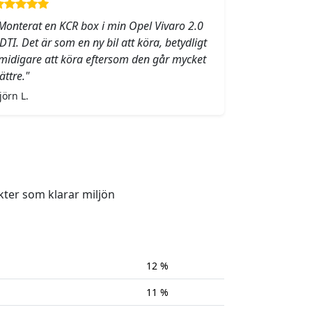
Monterat en KCR box i min Opel Vivaro 2.0
DTI. Det är som en ny bil att köra, betydligt
midigare att köra eftersom den går mycket
ättre."
jörn L.
kter som klarar miljön
12 %
11 %