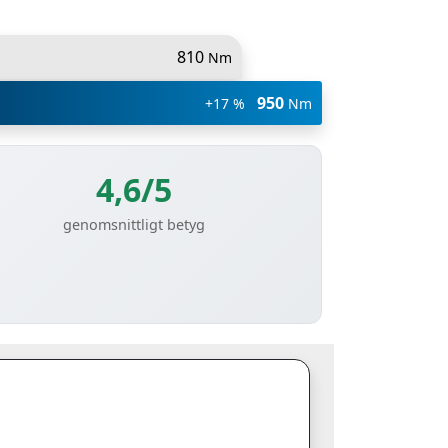
810
Nm
950
+17 %
Nm
4,6/5
genomsnittligt betyg