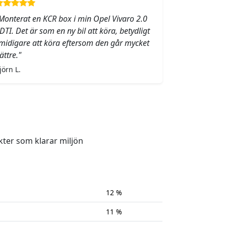
Monterat en KCR box i min Opel Vivaro 2.0
DTI. Det är som en ny bil att köra, betydligt
midigare att köra eftersom den går mycket
ättre."
jörn L.
kter som klarar miljön
12 %
11 %