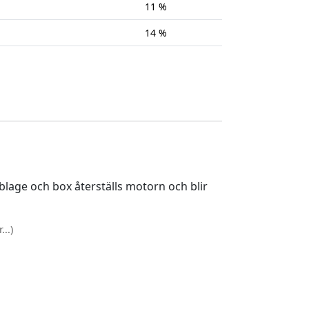
11 %
14 %
lage och box återställs motorn och blir
..)