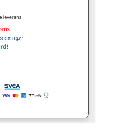
e leverans.
moms
ot ditt reg.nr
rd!