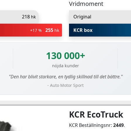
Vridmoment
218
Original
hk
255
KCR box
+17 %
hk
130 000+
nöjda kunder
"Den har blivit starkare, en tydlig skillnad till det bättre."
- Auto Motor Sport
KCR EcoTruck
KCR Beställningsnr:
2449
.