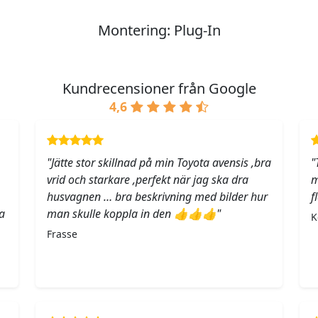
Montering: Plug-In
Kundrecensioner från Google
4,6
"Jätte stor skillnad på min Toyota avensis ,bra
"
vrid och starkare ,perfekt när jag ska dra
m
husvagnen … bra beskrivning med bilder hur
f
a
man skulle koppla in den 👍👍👍"
K
Frasse