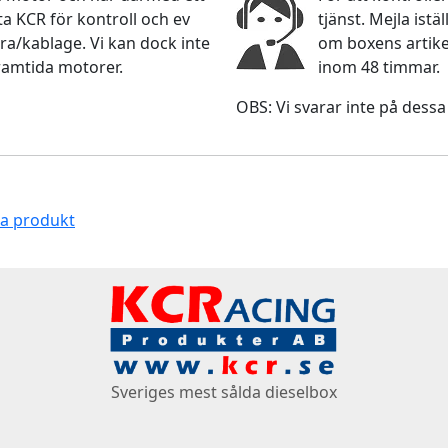
 KCR för kontroll och ev
tjänst. Mejla ist
ra/kablage. Vi kan dock inte
om boxens artikel
ramtida motorer.
inom 48 timmar.
OBS: Vi svarar inte på dessa
na produkt
Sveriges mest sålda dieselbox