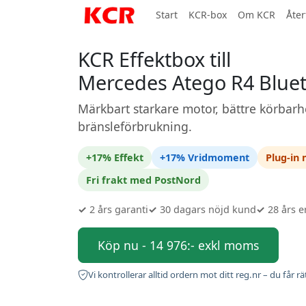
Start
KCR-box
Om KCR
Åter
KCR Effektbox till
Mercedes Atego R4 Blue
Märkbart starkare motor, bättre körbarh
bränsleförbrukning.
+17% Effekt
+17% Vridmoment
Plug-in
Fri frakt med PostNord
✓
2 års garanti
✓
30 dagars nöjd kund
✓
28 års e
Köp nu - 14 976:- exkl moms
Vi kontrollerar alltid ordern mot ditt reg.nr – du får rä