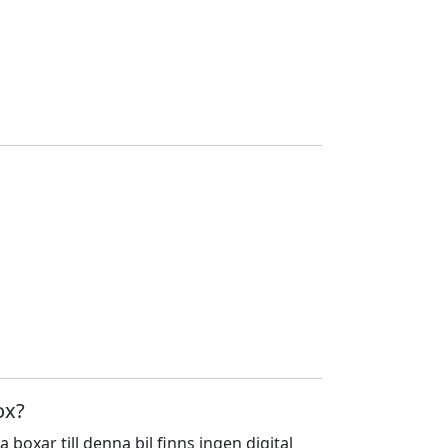
ox?
a boxar till denna bil finns ingen digital