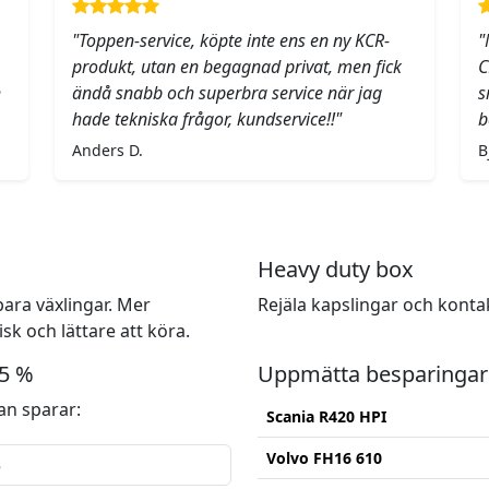
"Toppen-service, köpte inte ens en ny KCR-
"
produkt, utan en begagnad privat, men fick
C
h
ändå snabb och superbra service när jag
s
hade tekniska frågor, kundservice!!"
b
Anders D.
B
Heavy duty box
ara växlingar. Mer
Rejäla kapslingar och konta
k och lättare att köra.
15 %
Uppmätta besparingar
n sparar:
Scania R420 HPI
Volvo FH16 610