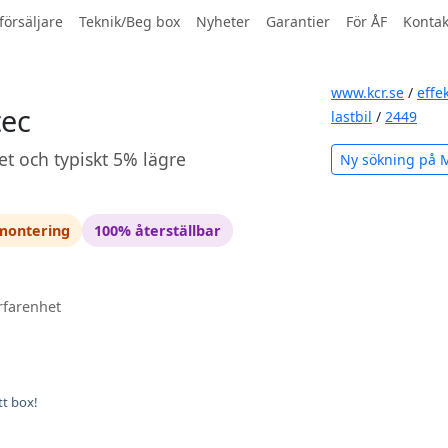
försäljare
Teknik/Beg box
Nyheter
Garantier
För ÅF
Kontak
www.kcr.se
/
effe
tec
lastbil
/
2449
et och typiskt 5% lägre
Ny sökning på 
 montering
100% återställbar
rfarenhet
tt box!