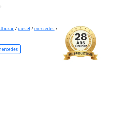
t
ktboxar
/
diesel
/
mercedes
/
Mercedes