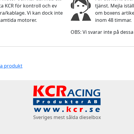
 KCR för kontroll och ev
tjänst. Mejla ist
ra/kablage. Vi kan dock inte
om boxens artikel
ramtida motorer.
inom 48 timmar.
OBS: Vi svarar inte på dessa
na produkt
Sveriges mest sålda dieselbox