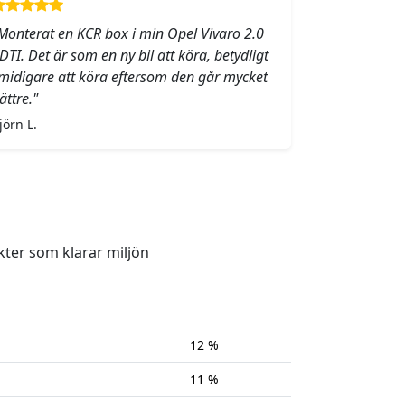
Monterat en KCR box i min Opel Vivaro 2.0
DTI. Det är som en ny bil att köra, betydligt
midigare att köra eftersom den går mycket
ättre."
jörn L.
kter som klarar miljön
12 %
11 %