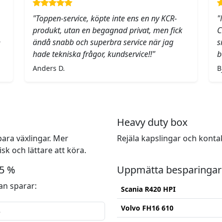
"Toppen-service, köpte inte ens en ny KCR-
"
produkt, utan en begagnad privat, men fick
C
h
ändå snabb och superbra service när jag
s
hade tekniska frågor, kundservice!!"
b
Anders D.
B
Heavy duty box
ara växlingar. Mer
Rejäla kapslingar och konta
k och lättare att köra.
15 %
Uppmätta besparingar
n sparar:
Scania R420 HPI
Volvo FH16 610