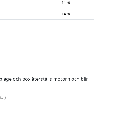
11 %
14 %
lage och box återställs motorn och blir
..)