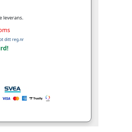
e leverans.
moms
ot ditt reg.nr
rd!