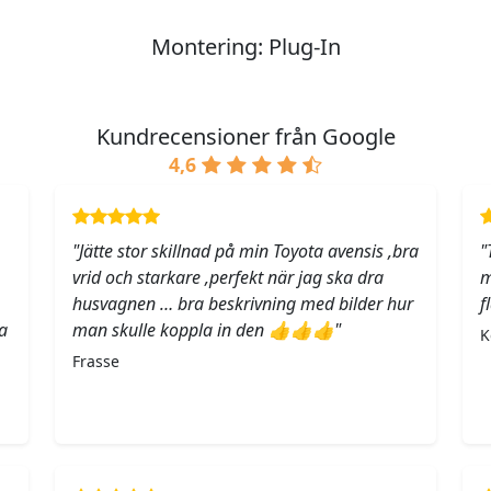
Montering: Plug-In
Kundrecensioner från Google
4,6
"Jätte stor skillnad på min Toyota avensis ,bra
"
vrid och starkare ,perfekt när jag ska dra
m
husvagnen … bra beskrivning med bilder hur
f
a
man skulle koppla in den 👍👍👍"
K
Frasse