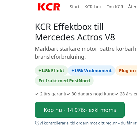
Start
KCR-box
Om KCR
Åter
KCR Effektbox till
Mercedes Actros V8
Märkbart starkare motor, bättre körbarh
bränsleförbrukning.
+14% Effekt
+15% Vridmoment
Plug-in
Fri frakt med PostNord
✓
2 års garanti
✓
30 dagars nöjd kund
✓
28 års e
Köp nu - 14 976:- exkl moms
Vi kontrollerar alltid ordern mot ditt reg.nr – du får rä