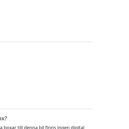
ox?
a boxar till denna bil finns ingen digital