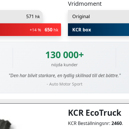
Vridmoment
571
Original
hk
650
KCR box
+14 %
hk
130 000+
nöjda kunder
"Den har blivit starkare, en tydlig skillnad till det bättre."
- Auto Motor Sport
KCR EcoTruck
KCR Beställningsnr:
2460
.