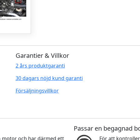
Garantier & Villkor
2 års produktgaranti
30 dagars nöjd kund garanti
Försäljningsvillkor
Passar en begagnad b
nan motor och har därmed ett
För att kontroller