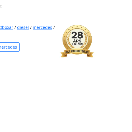
t
ktboxar
/
diesel
/
mercedes
/
Mercedes