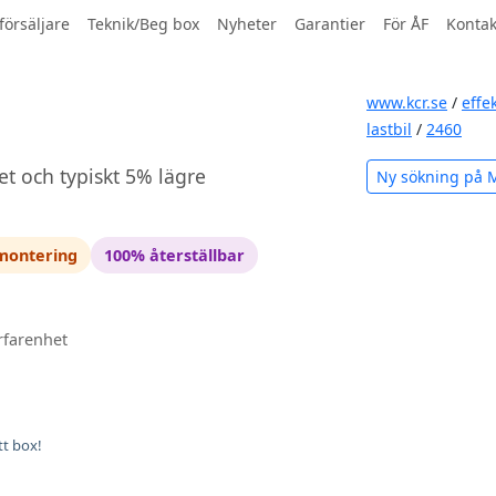
försäljare
Teknik/Beg box
Nyheter
Garantier
För ÅF
Kontak
www.kcr.se
/
effe
lastbil
/
2460
et och typiskt 5% lägre
Ny sökning på 
 montering
100% återställbar
rfarenhet
tt box!