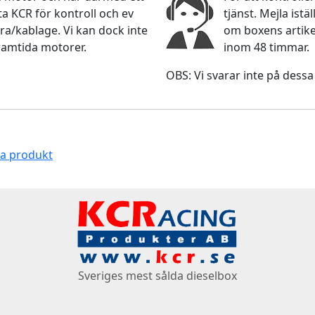
 KCR för kontroll och ev
tjänst. Mejla ist
ra/kablage. Vi kan dock inte
om boxens artikel
ramtida motorer.
inom 48 timmar.
OBS: Vi svarar inte på dessa
na produkt
Sveriges mest sålda dieselbox