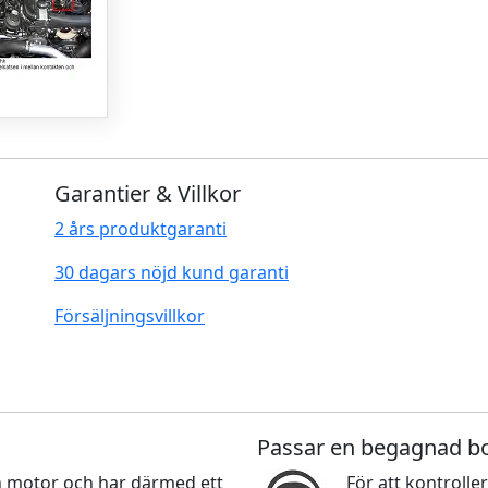
Garantier & Villkor
2 års produktgaranti
30 dagars nöjd kund garanti
Försäljningsvillkor
Passar en begagnad b
nan motor och har därmed ett
För att kontroller