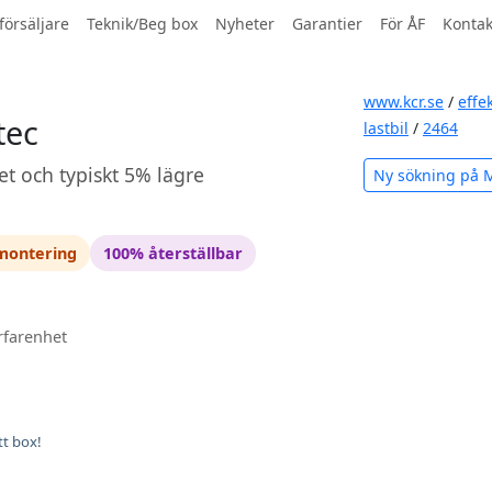
försäljare
Teknik/Beg box
Nyheter
Garantier
För ÅF
Kontak
www.kcr.se
/
effe
tec
lastbil
/
2464
et och typiskt 5% lägre
Ny sökning på 
 montering
100% återställbar
rfarenhet
tt box!