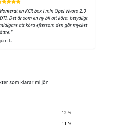
Monterat en KCR box i min Opel Vivaro 2.0
DTI. Det är som en ny bil att köra, betydligt
midigare att köra eftersom den går mycket
ättre."
jörn L.
kter som klarar miljön
12 %
11 %