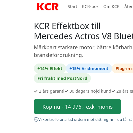
Start
KCR-box
Om KCR
Åter
KCR Effektbox till
Mercedes Actros V8 Blue
Märkbart starkare motor, bättre körbarh
bränsleförbrukning.
+14% Effekt
+15% Vridmoment
Plug-in
Fri frakt med PostNord
✓
2 års garanti
✓
30 dagars nöjd kund
✓
28 års e
Köp nu - 14 976:- exkl moms
Vi kontrollerar alltid ordern mot ditt reg.nr – du får rä