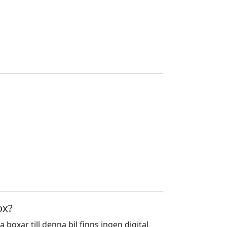
ox?
a boxar till denna bil finns ingen digital