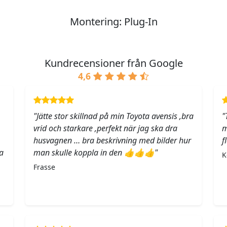
Montering: Plug-In
Kundrecensioner från Google
4,6
"Jätte stor skillnad på min Toyota avensis ,bra
"
vrid och starkare ,perfekt när jag ska dra
m
husvagnen … bra beskrivning med bilder hur
f
a
man skulle koppla in den 👍👍👍"
K
Frasse