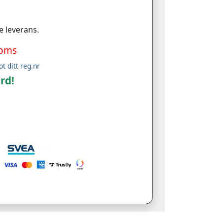
e leverans.
moms
ot ditt reg.nr
rd!