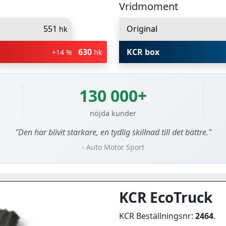
Vridmoment
551
Original
hk
630
KCR box
+14 %
hk
130 000+
nöjda kunder
"Den har blivit starkare, en tydlig skillnad till det bättre."
- Auto Motor Sport
KCR EcoTruck
KCR Beställningsnr:
2464
.