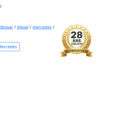
t
ktboxar
/
diesel
/
mercedes
/
Mercedes