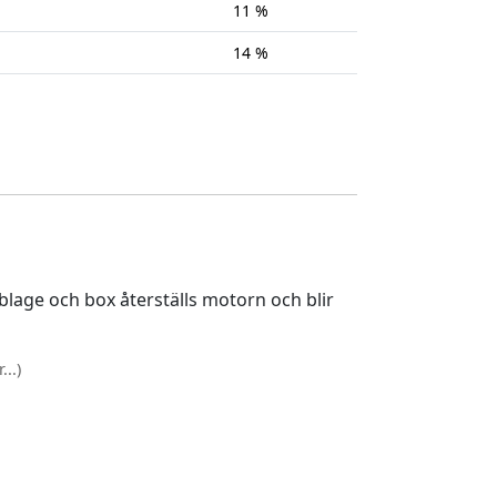
11 %
14 %
lage och box återställs motorn och blir
..)