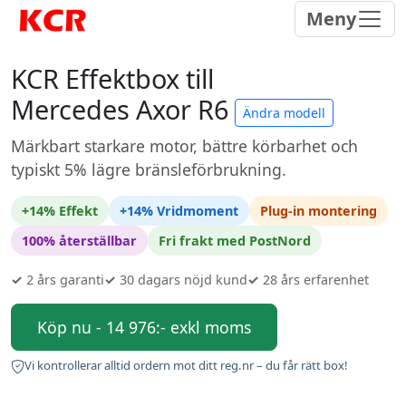
Meny
KCR Effektbox till
Mercedes Axor R6
Ändra modell
Märkbart starkare motor, bättre körbarhet och
typiskt 5% lägre bränsleförbrukning.
+14% Effekt
+14% Vridmoment
Plug-in montering
100% återställbar
Fri frakt med PostNord
✓
2 års garanti
✓
30 dagars nöjd kund
✓
28 års erfarenhet
Köp nu - 14 976:- exkl moms
Vi kontrollerar alltid ordern mot ditt reg.nr – du får rätt box!