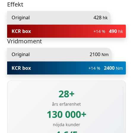
Effekt
Original
428
hk
KCR box
490
+14 %
hk
Vridmoment
Original
2100
Nm
KCR box
2400
+14 %
Nm
28+
års erfarenhet
130 000+
nöjda kunder