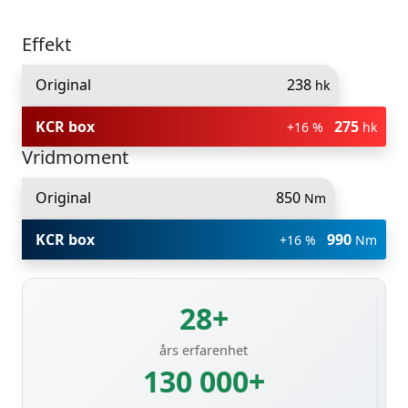
Effekt
Original
238
hk
KCR box
275
+16 %
hk
Vridmoment
Original
850
Nm
KCR box
990
+16 %
Nm
28+
års erfarenhet
130 000+