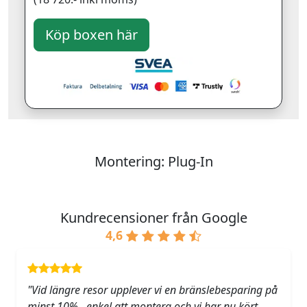
Montering: Plug-In
Kundrecensioner från Google
4,6
"Vid längre resor upplever vi en bränslebesparing på
minst 10% , enkel att montera och vi har nu kört