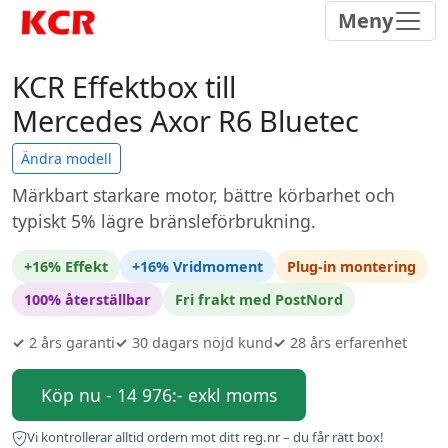
Meny
KCR Effektbox till
Mercedes Axor R6 Bluetec
Ändra modell
Märkbart starkare motor, bättre körbarhet och
typiskt 5% lägre bränsleförbrukning.
+16% Effekt
+16% Vridmoment
Plug-in montering
100% återställbar
Fri frakt med PostNord
✓
2 års garanti
✓
30 dagars nöjd kund
✓
28 års erfarenhet
Köp nu - 14 976:- exkl moms
Vi kontrollerar alltid ordern mot ditt reg.nr – du får rätt box!