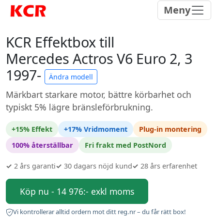
Meny
KCR Effektbox till
Mercedes Actros V6 Euro 2, 3
1997-
Ändra modell
Märkbart starkare motor, bättre körbarhet och
typiskt 5% lägre bränsleförbrukning.
+15% Effekt
+17% Vridmoment
Plug-in montering
100% återställbar
Fri frakt med PostNord
✓
2 års garanti
✓
30 dagars nöjd kund
✓
28 års erfarenhet
Köp nu - 14 976:- exkl moms
Vi kontrollerar alltid ordern mot ditt reg.nr – du får rätt box!