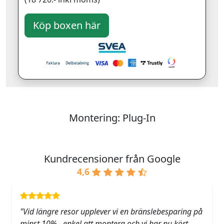
Montering: Plug-In
Kundrecensioner från Google
4,6
"Vid längre resor upplever vi en bränslebesparing på
minst 10% , enkel att montera och vi har nu kört