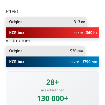
Effekt
Original
313
hk
KCR box
360
+15 %
hk
Vridmoment
Original
1530
Nm
KCR box
1790
+17 %
Nm
28+
års erfarenhet
130 000+