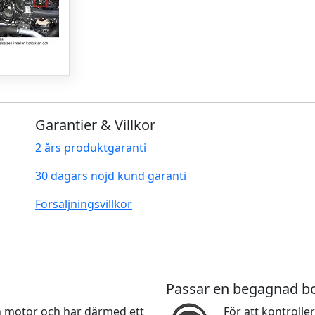
Garantier & Villkor
2 års produktgaranti
30 dagars nöjd kund garanti
Försäljningsvillkor
Passar en begagnad b
nan motor och har därmed ett
För att kontroller