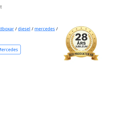
t
ktboxar
/
diesel
/
mercedes
/
Mercedes