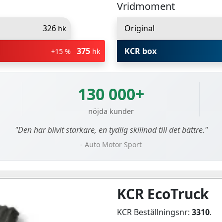
Vridmoment
326
Original
hk
375
KCR box
+15 %
hk
130 000+
nöjda kunder
"Den har blivit starkare, en tydlig skillnad till det bättre."
- Auto Motor Sport
KCR EcoTruck
KCR Beställningsnr:
3310
.