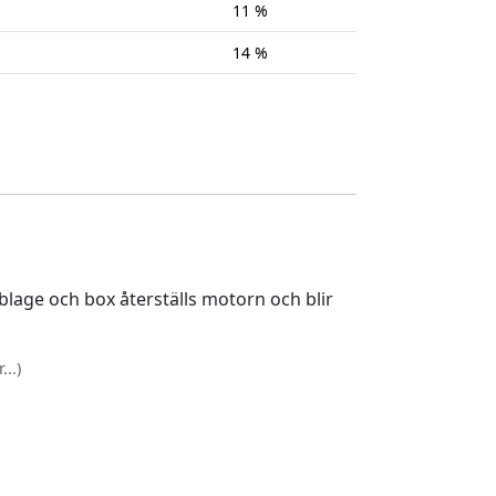
11 %
14 %
lage och box återställs motorn och blir
..)