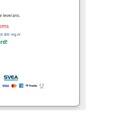
e leverans.
moms
ot ditt reg.nr
rd!