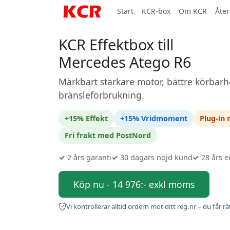
Start
KCR-box
Om KCR
Åter
KCR Effektbox till
Mercedes Atego R6
Märkbart starkare motor, bättre körbarh
bränsleförbrukning.
+15% Effekt
+15% Vridmoment
Plug-in
Fri frakt med PostNord
✓
2 års garanti
✓
30 dagars nöjd kund
✓
28 års e
Köp nu - 14 976:- exkl moms
Vi kontrollerar alltid ordern mot ditt reg.nr – du får rä