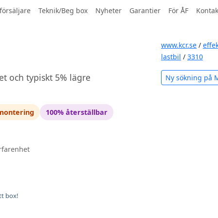
försäljare
Teknik/Beg box
Nyheter
Garantier
För ÅF
Kontak
www.kcr.se
/
effe
lastbil
/
3310
et och typiskt 5% lägre
Ny sökning på 
 montering
100% återställbar
rfarenhet
tt box!