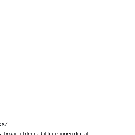
ox?
a boxar till denna bil finns ingen digital