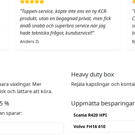
"Toppen-service, köpte inte ens en ny KCR-
"
produkt, utan en begagnad privat, men fick
C
h
ändå snabb och superbra service när jag
s
hade tekniska frågor, kundservice!!"
b
Anders D.
B
Heavy duty box
ara växlingar. Mer
Rejäla kapslingar och konta
k och lättare att köra.
15 %
Uppmätta besparingar
n sparar:
Scania R420 HPI
Volvo FH16 610