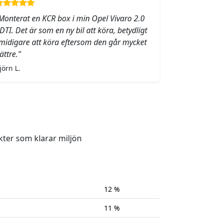
Monterat en KCR box i min Opel Vivaro 2.0
DTI. Det är som en ny bil att köra, betydligt
midigare att köra eftersom den går mycket
ättre."
jörn L.
kter som klarar miljön
12 %
11 %