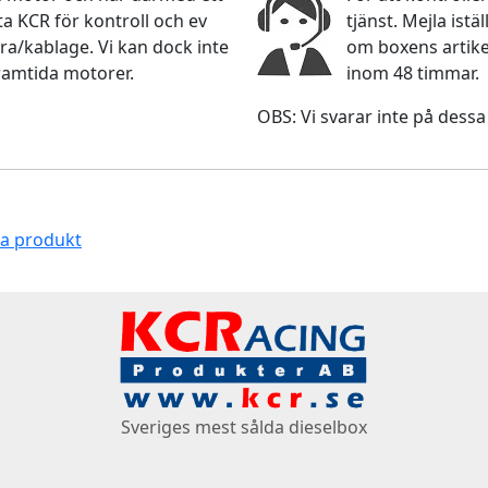
 KCR för kontroll och ev
tjänst. Mejla ist
ra/kablage. Vi kan dock inte
om boxens artikel
ramtida motorer.
inom 48 timmar.
OBS: Vi svarar inte på dessa
na produkt
Sveriges mest sålda dieselbox