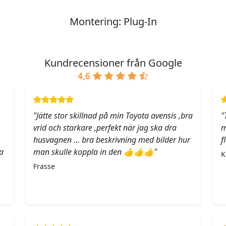
Montering: Plug-In
Kundrecensioner från Google
4,6
"Jätte stor skillnad på min Toyota avensis ,bra
"
vrid och starkare ,perfekt när jag ska dra
m
husvagnen … bra beskrivning med bilder hur
f
a
man skulle koppla in den 👍👍👍"
K
Frasse