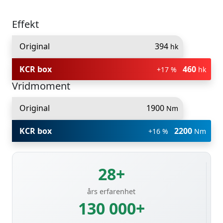
Effekt
Original
394
hk
KCR box
460
+17 %
hk
Vridmoment
Original
1900
Nm
KCR box
2200
+16 %
Nm
28+
års erfarenhet
130 000+