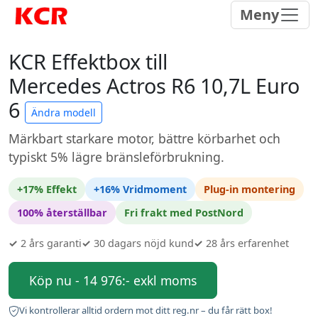
Meny
KCR Effektbox till
Mercedes Actros R6 10,7L Euro
6
Ändra modell
Märkbart starkare motor, bättre körbarhet och
typiskt 5% lägre bränsleförbrukning.
+17% Effekt
+16% Vridmoment
Plug-in montering
100% återställbar
Fri frakt med PostNord
✓
2 års garanti
✓
30 dagars nöjd kund
✓
28 års erfarenhet
Köp nu - 14 976:- exkl moms
Vi kontrollerar alltid ordern mot ditt reg.nr – du får rätt box!