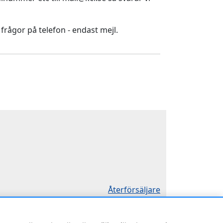
 frågor på telefon - endast mejl.
Återförsäljare
Sök KCR-box
Försäljningsvillkor