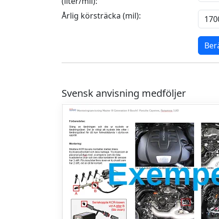
(liter/mil):
Årlig körsträcka (mil):
Ber
Svensk anvisning medföljer