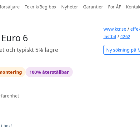
försäljare
Teknik/Beg box
Nyheter
Garantier
För ÅF
Kontak
www.kcr.se
/
effe
 Euro 6
lastbil
/
4262
et och typiskt 5% lägre
Ny sökning på 
 montering
100% återställbar
rfarenhet
tt box!