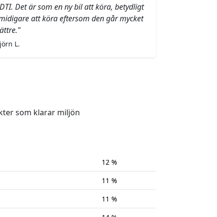
DTI. Det är som en ny bil att köra, betydligt
midigare att köra eftersom den går mycket
ättre."
jörn L.
kter som klarar miljön
12 %
11 %
11 %