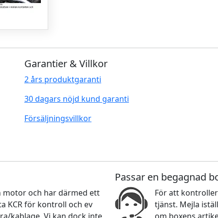
Garantier & Villkor
2 års produktgaranti
30 dagars nöjd kund garanti
Försäljningsvillkor
Passar en begagnad b
nan motor och har därmed ett
För att kontroller
 KCR för kontroll och ev
tjänst. Mejla ist
ra/kablage. Vi kan dock inte
om boxens artikel