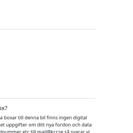
ox?
a boxar till denna bil finns ingen digital
ället uppgifter om ditt nya fordon och data
nummer etc till mail@kcr.se så svarar vi