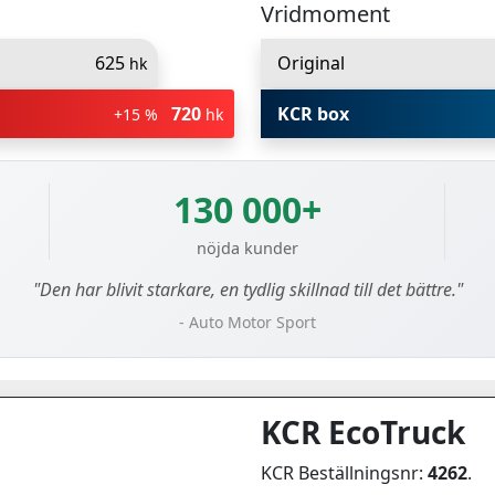
Vridmoment
625
Original
hk
720
KCR box
+15 %
hk
130 000+
nöjda kunder
"Den har blivit starkare, en tydlig skillnad till det bättre."
- Auto Motor Sport
KCR EcoTruck
KCR Beställningsnr:
4262
.