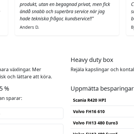
produkt, utan en begagnad privat, men fick
C
h
ändå snabb och superbra service när jag
s
hade tekniska frågor, kundservice!!"
b
Anders D.
B
Heavy duty box
ara växlingar. Mer
Rejäla kapslingar och konta
k och lättare att köra.
15 %
Uppmätta besparingar
n sparar:
Scania R420 HPI
Volvo FH16 610
Volvo FH13 480 Euro3