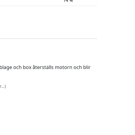
14 %
lage och box återställs motorn och blir
..)