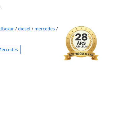
t
ktboxar
/
diesel
/
mercedes
/
Mercedes