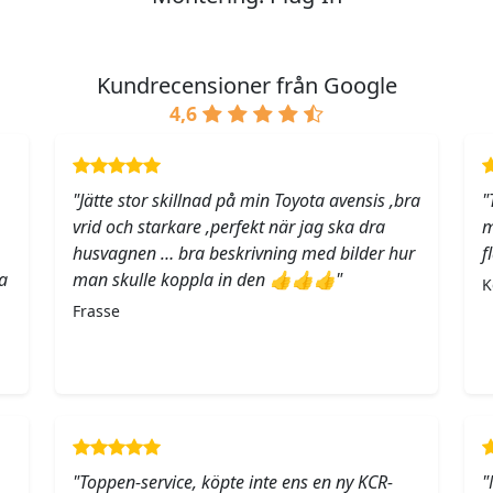
Kundrecensioner från Google
4,6
"Jätte stor skillnad på min Toyota avensis ,bra
"
vrid och starkare ,perfekt när jag ska dra
m
husvagnen … bra beskrivning med bilder hur
f
a
man skulle koppla in den 👍👍👍"
K
Frasse
"Toppen-service, köpte inte ens en ny KCR-
"