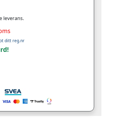
e leverans.
moms
ot ditt reg.nr
rd!