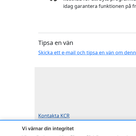
idag garantera funktionen på f
Tipsa en vän
Skicka ett e-mail och tipsa en vän om den
Kontakta KCR
Om KCR
/
Garantier
Vi värnar din integritet
Teknik / Begagnad box