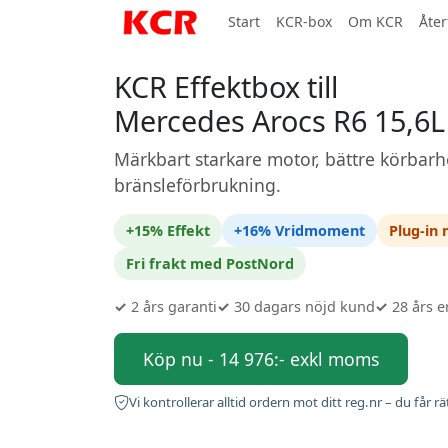
Start
KCR-box
Om KCR
Åter
KCR Effektbox till
Mercedes Arocs R6 15,6L
Märkbart starkare motor, bättre körbarh
bränsleförbrukning.
+15% Effekt
+16% Vridmoment
Plug-in
Fri frakt med PostNord
✓
2 års garanti
✓
30 dagars nöjd kund
✓
28 års e
Köp nu - 14 976:- exkl moms
Vi kontrollerar alltid ordern mot ditt reg.nr – du får rä