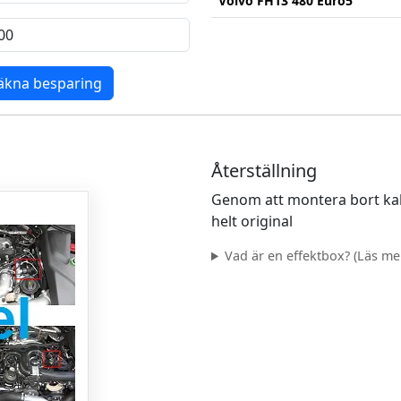
Volvo FH13 480 Euro5
äkna besparing
Återställning
Genom att montera bort kab
helt original
Vad är en effektbox? (Läs mer.