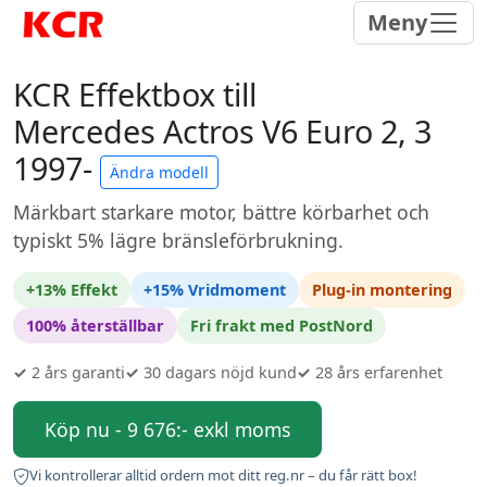
Meny
KCR Effektbox till
Mercedes Actros V6 Euro 2, 3
1997-
Ändra modell
Märkbart starkare motor, bättre körbarhet och
typiskt 5% lägre bränsleförbrukning.
+13% Effekt
+15% Vridmoment
Plug-in montering
100% återställbar
Fri frakt med PostNord
✓
2 års garanti
✓
30 dagars nöjd kund
✓
28 års erfarenhet
Köp nu - 9 676:- exkl moms
Vi kontrollerar alltid ordern mot ditt reg.nr – du får rätt box!