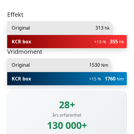
Effekt
Original
313
hk
KCR box
355
+13 %
hk
Vridmoment
Original
1530
Nm
KCR box
1760
+15 %
Nm
28+
års erfarenhet
130 000+