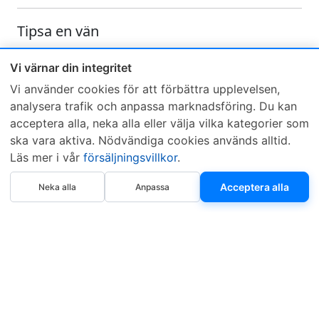
Tipsa en vän
Skicka ett e-mail och tipsa en vän om denna produkt
Vi värnar din integritet
Vi använder cookies för att förbättra upplevelsen,
analysera trafik och anpassa marknadsföring. Du kan
acceptera alla, neka alla eller välja vilka kategorier som
ska vara aktiva. Nödvändiga cookies används alltid.
Läs mer i vår
försäljningsvillkor
.
Sveriges mest sålda dieselbox
Köp nu
Kontakta KCR
Återförsäljare
Acceptera alla
Neka alla
Anpassa
Om KCR
/
Garantier
Sök KCR-box
Teknik / Begagnad box
Försäljningsvillkor
Telefon
Öppettider
0515-801 50
Mån-Tor 8:00-16:30
Fredag 8:00-11:30