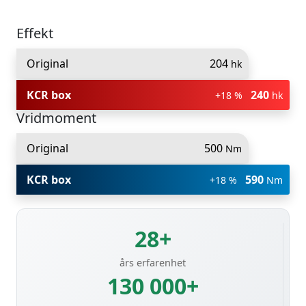
Effekt
Original
204
hk
KCR box
240
+18 %
hk
Vridmoment
Original
500
Nm
KCR box
590
+18 %
Nm
28+
års erfarenhet
130 000+