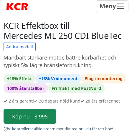
Meny
KCR Effektbox till
Mercedes ML 250 CDI BlueTec
Ändra modell
Märkbart starkare motor, bättre körbarhet och
typiskt 5% lägre bränsleförbrukning.
+18% Effekt
+18% Vridmoment
Plug-in montering
100% återställbar
Fri frakt med PostNord
✓
2 års garanti
✓
30 dagars nöjd kund
✓
28 års erfarenhet
Köp nu - 3 995
Vi kontrollerar alltid ordern mot ditt reg.nr – du får rätt box!