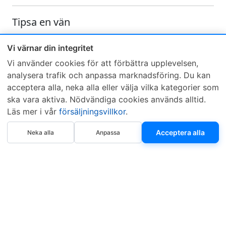
Tipsa en vän
Skicka ett e-mail och tipsa en vän om denna produkt
Vi värnar din integritet
Vi använder cookies för att förbättra upplevelsen,
analysera trafik och anpassa marknadsföring. Du kan
acceptera alla, neka alla eller välja vilka kategorier som
ska vara aktiva. Nödvändiga cookies används alltid.
Läs mer i vår
försäljningsvillkor
.
Sveriges mest sålda dieselbox
Köp nu
Kontakta KCR
Återförsäljare
Acceptera alla
Neka alla
Anpassa
Om KCR
/
Garantier
Sök KCR-box
Teknik / Begagnad box
Försäljningsvillkor
Telefon
Öppettider
0515-801 50
Mån-Tor 8:00-16:30
Fredag 8:00-11:30