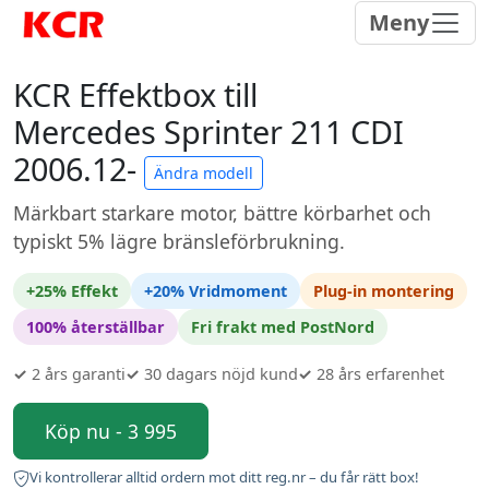
Meny
KCR Effektbox till
Mercedes Sprinter 211 CDI
2006.12-
Ändra modell
Märkbart starkare motor, bättre körbarhet och
typiskt 5% lägre bränsleförbrukning.
+25% Effekt
+20% Vridmoment
Plug-in montering
100% återställbar
Fri frakt med PostNord
✓
2 års garanti
✓
30 dagars nöjd kund
✓
28 års erfarenhet
Köp nu - 3 995
Vi kontrollerar alltid ordern mot ditt reg.nr – du får rätt box!