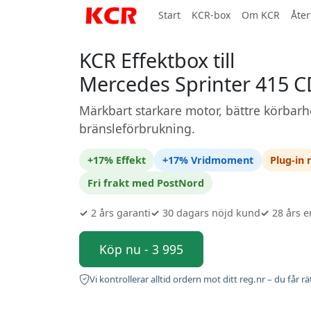
Start
KCR-box
Om KCR
Åter
KCR Effektbox till
Mercedes Sprinter 415 C
Märkbart starkare motor, bättre körbarh
bränsleförbrukning.
+17% Effekt
+17% Vridmoment
Plug-in
Fri frakt med PostNord
✓
2 års garanti
✓
30 dagars nöjd kund
✓
28 års e
Köp nu - 3 995
Vi kontrollerar alltid ordern mot ditt reg.nr – du får rä