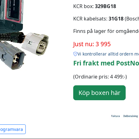
KCR box:
329BG18
KCR kabelsats:
31G18
(Bosch
Finns på lager för omgåend
Just nu: 3 995
Vi kontrollerar alltid ordern m
Fri frakt med PostNo
(Ordinarie pris: 4 499:-)
programvara