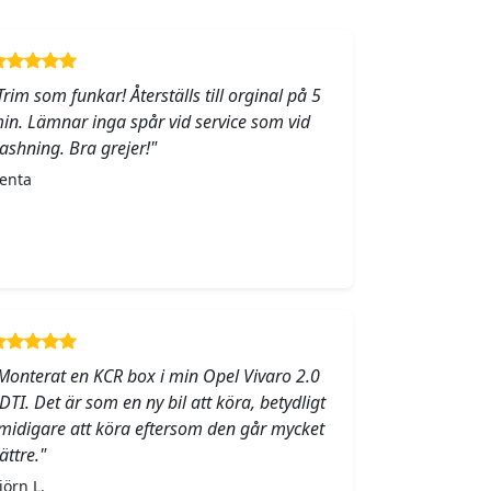
Trim som funkar! Återställs till orginal på 5
in. Lämnar inga spår vid service som vid
lashning. Bra grejer!"
enta
Monterat en KCR box i min Opel Vivaro 2.0
DTI. Det är som en ny bil att köra, betydligt
midigare att köra eftersom den går mycket
ättre."
jörn L.