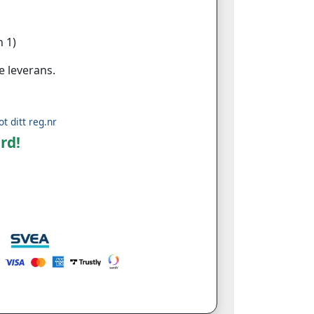
 1)
e leverans.
ot ditt reg.nr
rd!