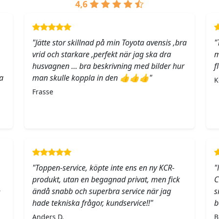
4,6
"Jätte stor skillnad på min Toyota avensis ,bra
"
vrid och starkare ,perfekt när jag ska dra
m
husvagnen … bra beskrivning med bilder hur
f
a
man skulle koppla in den 👍👍👍"
K
Frasse
"Toppen-service, köpte inte ens en ny KCR-
"
produkt, utan en begagnad privat, men fick
C
h
ändå snabb och superbra service när jag
s
hade tekniska frågor, kundservice!!"
b
Anders D.
B