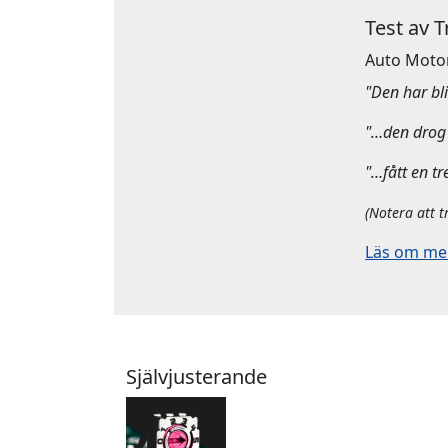
Test av 
Auto Moto
"Den har bliv
"…den drog 
"…fått en tr
(Notera att t
Läs om mera
Självjusterande