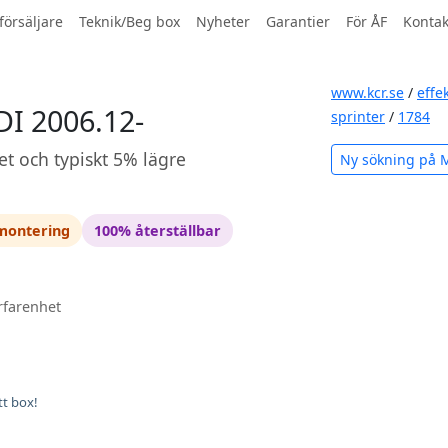
försäljare
Teknik/Beg box
Nyheter
Garantier
För ÅF
Kontak
www.kcr.se
/
effe
DI 2006.12-
sprinter
/
1784
et och typiskt 5% lägre
Ny sökning på 
 montering
100% återställbar
rfarenhet
tt box!