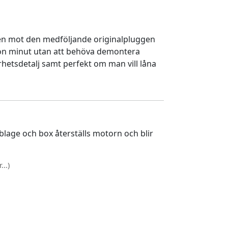
en mot den medföljande originalpluggen
gon minut utan att behöva demontera
rhetsdetalj samt perfekt om man vill låna
lage och box återställs motorn och blir
..)