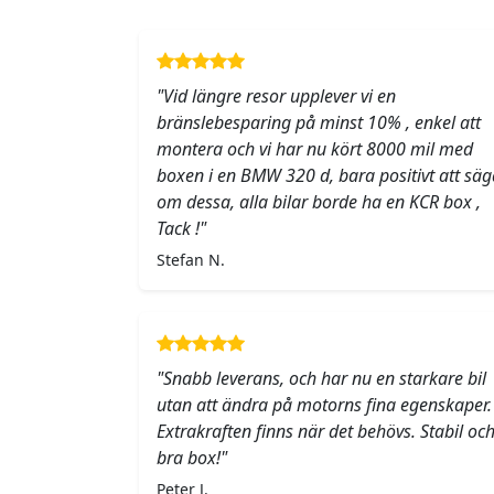
"Vid längre resor upplever vi en
bränslebesparing på minst 10% , enkel att
montera och vi har nu kört 8000 mil med
boxen i en BMW 320 d, bara positivt att säg
om dessa, alla bilar borde ha en KCR box ,
Tack !"
Stefan N.
"Snabb leverans, och har nu en starkare bil
utan att ändra på motorns fina egenskaper.
Extrakraften finns när det behövs. Stabil oc
bra box!"
Peter J.