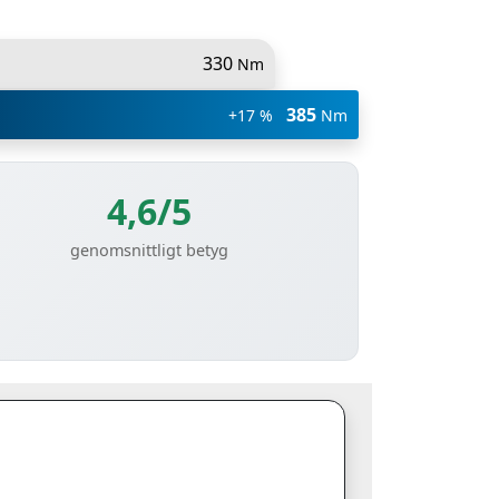
330
Nm
385
+17 %
Nm
4,6/5
genomsnittligt betyg