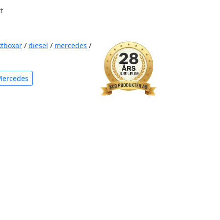
t
ktboxar
/
diesel
/
mercedes
/
Mercedes