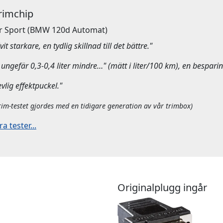
Trimchip
r Sport
(BMW 120d Automat)
it starkare, en tydlig skillnad till det bättre."
ungefär 0,3-0,4 liter mindre…" (mätt i liter/100 km), en besparin
evlig effektpuckel."
rim-testet gjordes med en tidigare generation av vår trimbox)
 tester...
Originalplugg ingår