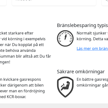
Bränslebesparing typis
ket starkare efter
Normalt sjunker 
r vid körning i exempelvis
körning. Detta va
er när Du kopplat på ett
Läs mer om brän
 inte behöva använda
 Summan blir alltså att Du får
ingen!
Säkrare omkörningar
en kvickare gasrespons
En bättre gasre
cker därigenom att bilen
omkörningar går
lever man en fördröjning
med KCR-boxar.