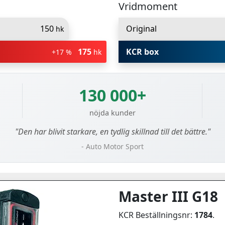
Vridmoment
150
Original
hk
175
KCR box
+17 %
hk
130 000+
nöjda kunder
"Den har blivit starkare, en tydlig skillnad till det bättre."
- Auto Motor Sport
Master III G18
KCR Beställningsnr:
1784
.