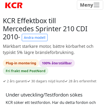
Meny
KCR Effektbox till
Mercedes Sprinter 210 CDI
2010-
Ändra modell
Märkbart starkare motor, bättre körbarhet och
typiskt 5% lägre bränsleförbrukning.
Plug-in montering
100% återställbar
Fri frakt med PostNord
✓
2 års garanti
✓
30 dagars nöjd kund
✓
28 års erfarenhet
Under utveckling/Testfordon sökes
KCR söker ett testfordon. Har du detta fordon och