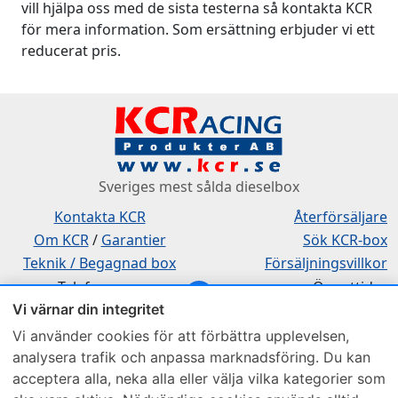
vill hjälpa oss med de sista testerna så kontakta KCR
för mera information. Som ersättning erbjuder vi ett
reducerat pris.
Sveriges mest sålda dieselbox
Kontakta KCR
Återförsäljare
Om KCR
/
Garantier
Sök KCR-box
Teknik / Begagnad box
Försäljningsvillkor
Telefon
Öppettider
Vi värnar din integritet
0515-801 50
Mån-Tor 8:00-16:30
Fredag 8:00-11:30
Vi använder cookies för att förbättra upplevelsen,
analysera trafik och anpassa marknadsföring. Du kan
acceptera alla, neka alla eller välja vilka kategorier som