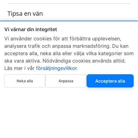
Tipsa en vän
Skicka ett e-mail och tipsa en vän om denna produkt
Vi värnar din integritet
Vi använder cookies för att förbättra upplevelsen,
analysera trafik och anpassa marknadsföring. Du kan
acceptera alla, neka alla eller välja vilka kategorier som
ska vara aktiva. Nödvändiga cookies används alltid.
Läs mer i vår
försäljningsvillkor
.
Sveriges mest sålda dieselbox
Köp nu
Kontakta KCR
Återförsäljare
Acceptera alla
Neka alla
Anpassa
Om KCR
/
Garantier
Sök KCR-box
Teknik / Begagnad box
Försäljningsvillkor
Telefon
Öppettider
0515-801 50
Mån-Tor 8:00-16:30
Fredag 8:00-11:30