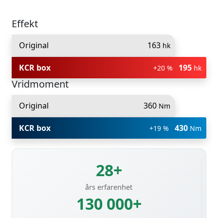
Effekt
Original
163
hk
KCR box
195
+20 %
hk
Vridmoment
Original
360
Nm
KCR box
430
+19 %
Nm
28+
års erfarenhet
130 000+