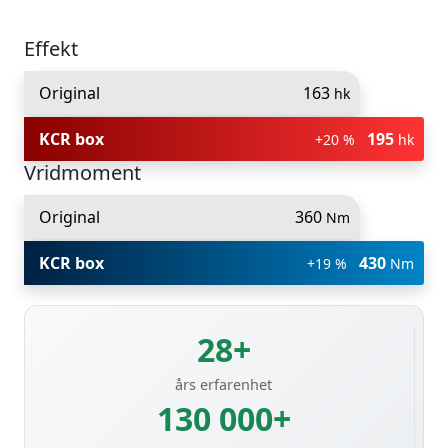
Effekt
Original
163
hk
KCR box
195
+20 %
hk
Vridmoment
Original
360
Nm
KCR box
430
+19 %
Nm
28+
års erfarenhet
130 000+