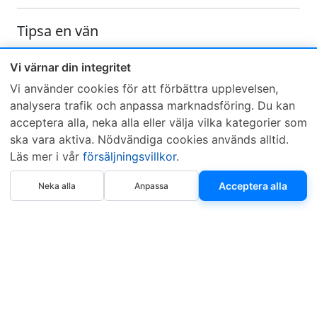
Tipsa en vän
Skicka ett e-mail och tipsa en vän om denna produkt
Vi värnar din integritet
Vi använder cookies för att förbättra upplevelsen,
analysera trafik och anpassa marknadsföring. Du kan
acceptera alla, neka alla eller välja vilka kategorier som
ska vara aktiva. Nödvändiga cookies används alltid.
Läs mer i vår
försäljningsvillkor
.
Sveriges mest sålda dieselbox
Köp nu
Kontakta KCR
Återförsäljare
Acceptera alla
Neka alla
Anpassa
Om KCR
/
Garantier
Sök KCR-box
Teknik / Begagnad box
Försäljningsvillkor
Telefon
Öppettider
0515-801 50
Mån-Tor 8:00-16:30
Fredag 8:00-11:30