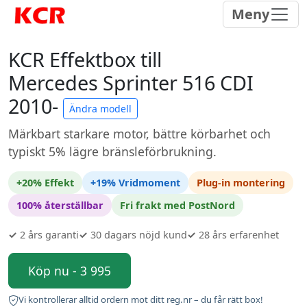
Meny
KCR Effektbox till
Mercedes Sprinter 516 CDI
2010-
Ändra modell
Märkbart starkare motor, bättre körbarhet och
typiskt 5% lägre bränsleförbrukning.
+20% Effekt
+19% Vridmoment
Plug-in montering
100% återställbar
Fri frakt med PostNord
✓
2 års garanti
✓
30 dagars nöjd kund
✓
28 års erfarenhet
Köp nu - 3 995
Vi kontrollerar alltid ordern mot ditt reg.nr – du får rätt box!