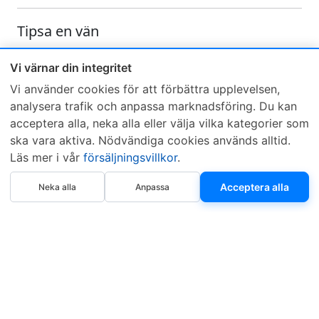
Tipsa en vän
Skicka ett e-mail och tipsa en vän om denna produkt
Vi värnar din integritet
Vi använder cookies för att förbättra upplevelsen,
analysera trafik och anpassa marknadsföring. Du kan
acceptera alla, neka alla eller välja vilka kategorier som
ska vara aktiva. Nödvändiga cookies används alltid.
Läs mer i vår
försäljningsvillkor
.
Sveriges mest sålda dieselbox
Köp nu
Kontakta KCR
Återförsäljare
Acceptera alla
Neka alla
Anpassa
Om KCR
/
Garantier
Sök KCR-box
Teknik / Begagnad box
Försäljningsvillkor
Telefon
Öppettider
0515-801 50
Mån-Tor 8:00-16:30
Fredag 8:00-11:30