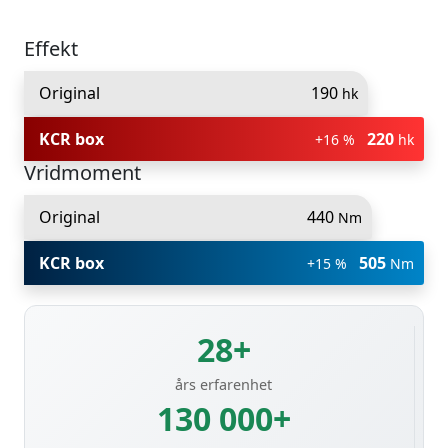
Effekt
Original
190
hk
KCR box
220
+16 %
hk
Vridmoment
Original
440
Nm
KCR box
505
+15 %
Nm
28+
års erfarenhet
130 000+