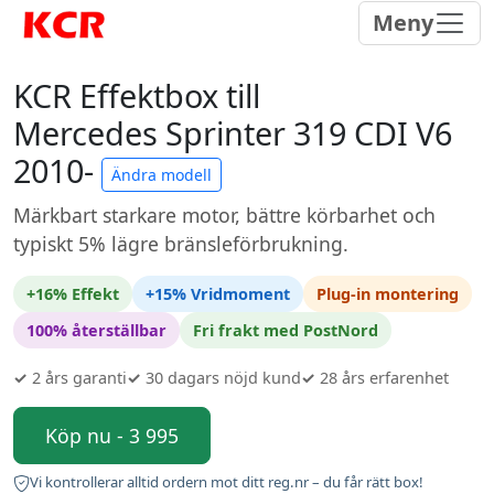
Meny
KCR Effektbox till
Mercedes Sprinter 319 CDI V6
2010-
Ändra modell
Märkbart starkare motor, bättre körbarhet och
typiskt 5% lägre bränsleförbrukning.
+16% Effekt
+15% Vridmoment
Plug-in montering
100% återställbar
Fri frakt med PostNord
✓
2 års garanti
✓
30 dagars nöjd kund
✓
28 års erfarenhet
Köp nu - 3 995
Vi kontrollerar alltid ordern mot ditt reg.nr – du får rätt box!