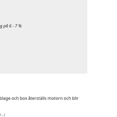
g på 6 - 7 %
lage och box återställs motorn och blir
..)