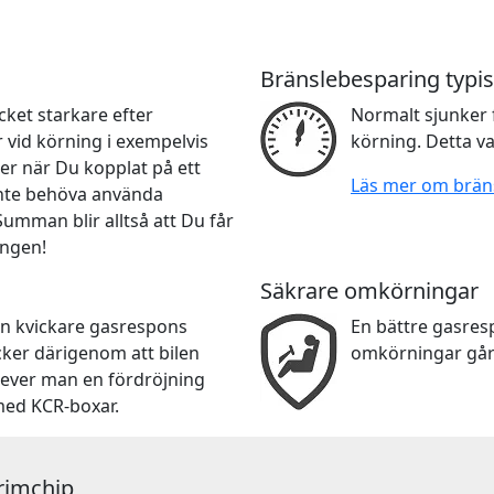
Bränslebesparing typis
ket starkare efter
Normalt sjunker 
r vid körning i exempelvis
körning. Detta va
er när Du kopplat på ett
Läs mer om brän
 inte behöva använda
 Summan blir alltså att Du får
ingen!
Säkrare omkörningar
en kvickare gasrespons
En bättre gasre
cker därigenom att bilen
omkörningar går
lever man en fördröjning
med KCR-boxar.
Trimchip