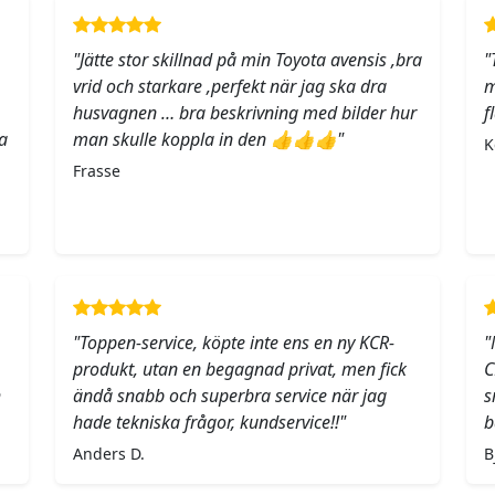
"Jätte stor skillnad på min Toyota avensis ,bra
"
vrid och starkare ,perfekt när jag ska dra
m
husvagnen … bra beskrivning med bilder hur
f
a
man skulle koppla in den 👍👍👍"
K
Frasse
"Toppen-service, köpte inte ens en ny KCR-
"
produkt, utan en begagnad privat, men fick
C
h
ändå snabb och superbra service när jag
s
hade tekniska frågor, kundservice!!"
b
Anders D.
B