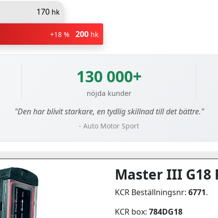
170
hk
200
+18 %
hk
130 000+
nöjda kunder
"Den har blivit starkare, en tydlig skillnad till det bättre."
- Auto Motor Sport
Master III G18 
KCR Beställningsnr:
6771
.
KCR box:
784DG18