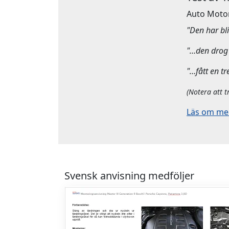
Auto Moto
"Den har bliv
"…den drog 
"…fått en tr
(Notera att t
Läs om mera
Svensk anvisning medföljer