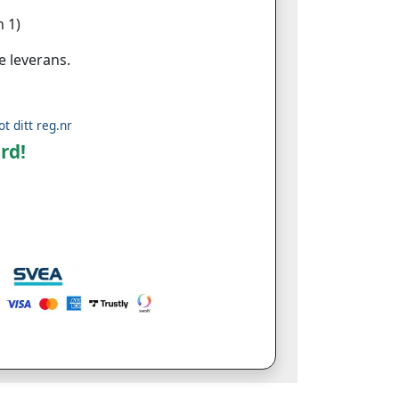
 1)
e leverans.
ot ditt reg.nr
rd!