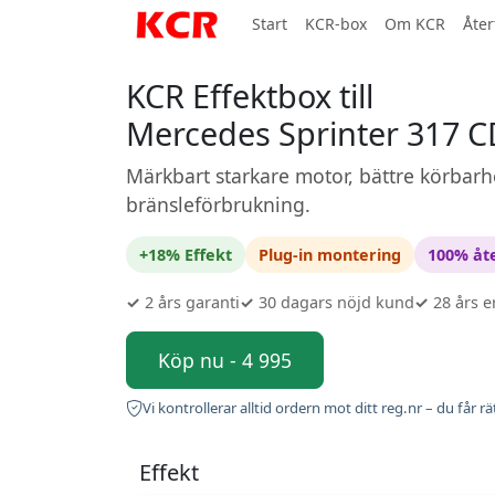
Start
KCR-box
Om KCR
Åter
KCR Effektbox till
Mercedes Sprinter 317 C
Märkbart starkare motor, bättre körbarh
bränsleförbrukning.
+18% Effekt
Plug-in montering
100% åte
✓
2 års garanti
✓
30 dagars nöjd kund
✓
28 års e
Köp nu - 4 995
Vi kontrollerar alltid ordern mot ditt reg.nr – du får rä
Effekt