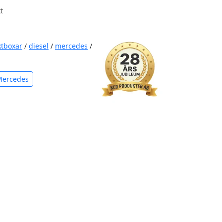
t
ktboxar
/
diesel
/
mercedes
/
Mercedes