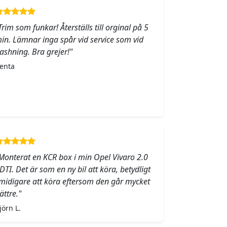
Trim som funkar! Återställs till orginal på 5
in. Lämnar inga spår vid service som vid
lashning. Bra grejer!"
enta
Monterat en KCR box i min Opel Vivaro 2.0
DTI. Det är som en ny bil att köra, betydligt
midigare att köra eftersom den går mycket
ättre."
jörn L.