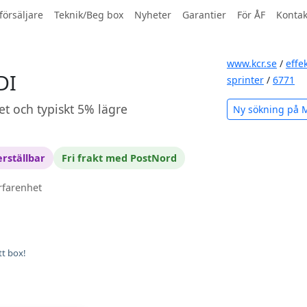
försäljare
Teknik/Beg box
Nyheter
Garantier
För ÅF
Kontak
www.kcr.se
/
effe
DI
sprinter
/
6771
et och typiskt 5% lägre
Ny sökning på 
rställbar
Fri frakt med PostNord
rfarenhet
tt box!