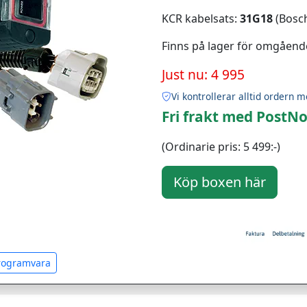
KCR kabelsats:
31G18
(Bosch
Finns på lager för omgåend
Just nu: 4 995
Vi kontrollerar alltid ordern m
Fri frakt med PostNo
(Ordinarie pris: 5 499:-)
programvara