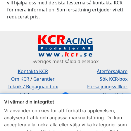
vill hjälpa oss med de sista testerna så kontakta KCR
för mera information. Som ersättning erbjuder vi ett
reducerat pris.
Sveriges mest sålda dieselbox
Kontakta KCR
Återförsäljare
Om KCR
/
Garantier
Sök KCR-box
Teknik / Begagnad box
Försäljningsvillkor
Telefon
Öppettider
Vi värnar din integritet
0515-801 50
Mån-Tor 8:00-16:30
Fredag 8:00-11:30
Vi använder cookies för att förbättra upplevelsen,
analysera trafik och anpassa marknadsföring. Du kan
acceptera alla, neka alla eller välja vilka kategorier som