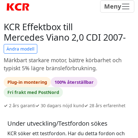
Meny
KCR Effektbox till
Mercedes Viano 2,0 CDI 2007-
Ändra modell
Märkbart starkare motor, bättre körbarhet och
typiskt 5% lägre bränsleförbrukning.
Plug-in montering
100% återställbar
Fri frakt med PostNord
✓
2 års garanti
✓
30 dagars nöjd kund
✓
28 års erfarenhet
Under utveckling/Testfordon sökes
KCR söker ett testfordon. Har du detta fordon och