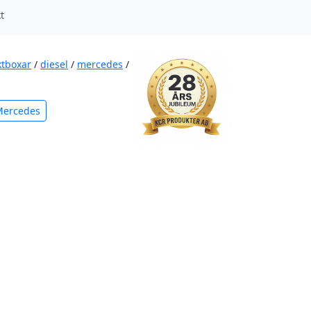
t
ktboxar
/
diesel
/
mercedes
/
Mercedes