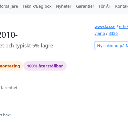
försäljare
Teknik/Beg box
Nyheter
Garantier
För ÅF
Kontak
www.kcr.se
/
effe
2010-
viano
/
3336
et och typiskt 5% lägre
Ny sökning på 
 montering
100% återställbar
rfarenhet
tt box!