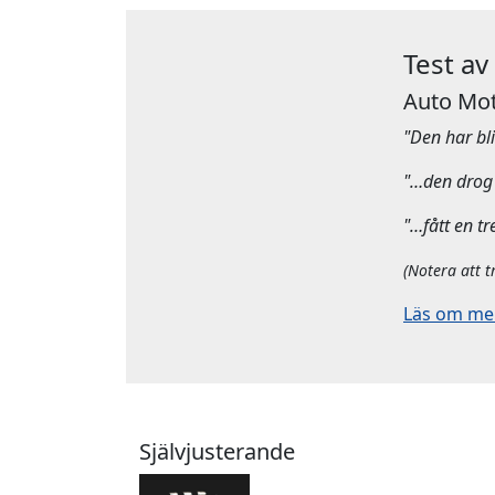
Test av
Auto Mot
"Den har bliv
"…den drog 
"…fått en tr
(Notera att t
Läs om mera
Självjusterande