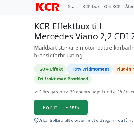
Start
KCR-box
Om KCR
Åter
KCR Effektbox till
Mercedes Viano 2,2 CDI 
Märkbart starkare motor, bättre körbarh
bränsleförbrukning.
+20% Effekt
+19% Vridmoment
Plug-in
Fri frakt med PostNord
✓
2 års garanti
✓
30 dagars nöjd kund
✓
28 års e
Köp nu - 3 995
Vi kontrollerar alltid ordern mot ditt reg.nr – du får rä