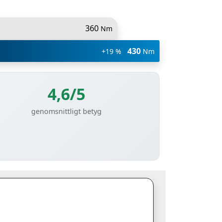
360
Nm
430
+19 %
Nm
4,6/5
genomsnittligt betyg