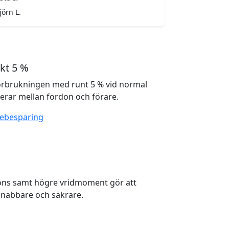
jörn L.
kt 5 %
örbrukningen med runt 5 % vid normal
ierar mellan fordon och förare.
lebesparing
ons samt högre vridmoment gör att
nabbare och säkrare.