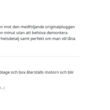
en mot den medföljande originalpluggen
gon minut utan att behöva demontera
rhetsdetalj samt perfekt om man vill låna
lage och box återställs motorn och blir
..)