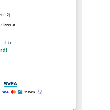
ns 2)
e leverans.
ot ditt reg.nr
rd!