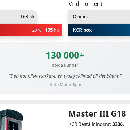
Vridmoment
163
Original
hk
195
KCR box
+20 %
hk
130 000+
nöjda kunder
"Den har blivit starkare, en tydlig skillnad till det bättre."
- Auto Motor Sport
Master III G18
KCR Beställningsnr:
3336
.