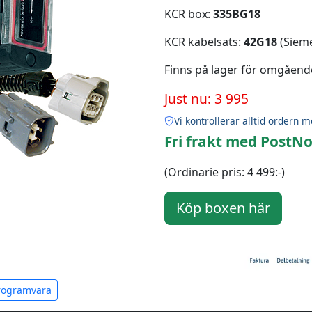
KCR box:
335BG18
KCR kabelsats:
42G18
(Sieme
Finns på lager för omgåend
Just nu: 3 995
Vi kontrollerar alltid ordern m
Fri frakt med PostNo
(Ordinarie pris: 4 499:-)
programvara