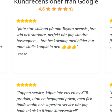
Kundrecensioner från Google
4,6
"Jätte stor skillnad på min Toyota avensis ,bra
"
vrid och starkare ,perfekt när jag ska dra
m
husvagnen … bra beskrivning med bilder hur
f
a
man skulle koppla in den 👍👍👍"
K
Frasse
"Toppen-service, köpte inte ens en ny KCR-
"
produkt, utan en begagnad privat, men fick
C
h
ändå snabb och superbra service när jag
s
hade tekniska frågor, kundservice!!"
b