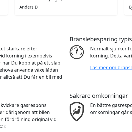
Anders D.
B
Bränslebesparing typis
et starkare efter
Normalt sjunker f
vid körning i exempelvis
körning. Detta var
 när Du kopplat på ett släp
Läs mer om bräns
e behöva använda växellådan
r alltså att Du får en bil med
Säkrare omkörningar
n kvickare gasrespons
En bättre gasresp
er därigenom att bilen
omkörningar går s
n fördröjning original vid
ar.