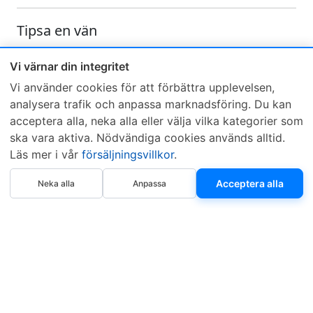
Tipsa en vän
Skicka ett e-mail och tipsa en vän om denna produkt
Vi värnar din integritet
Vi använder cookies för att förbättra upplevelsen,
analysera trafik och anpassa marknadsföring. Du kan
acceptera alla, neka alla eller välja vilka kategorier som
ska vara aktiva. Nödvändiga cookies används alltid.
Läs mer i vår
försäljningsvillkor
.
Sveriges mest sålda dieselbox
Köp nu
Kontakta KCR
Återförsäljare
Acceptera alla
Neka alla
Anpassa
Om KCR
/
Garantier
Sök KCR-box
Teknik / Begagnad box
Försäljningsvillkor
Telefon
Öppettider
0515-801 50
Mån-Tor 8:00-16:30
Fredag 8:00-11:30