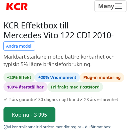
Meny
KCR Effektbox till
Mercedes Vito 122 CDI 2010-
Ändra modell
Märkbart starkare motor, bättre körbarhet och
typiskt 5% lägre bränsleförbrukning.
+20% Effekt
+20% Vridmoment
Plug-in montering
100% återställbar
Fri frakt med PostNord
✓
2 års garanti
✓
30 dagars nöjd kund
✓
28 års erfarenhet
Köp nu - 3 995
Vi kontrollerar alltid ordern mot ditt reg.nr – du får rätt box!