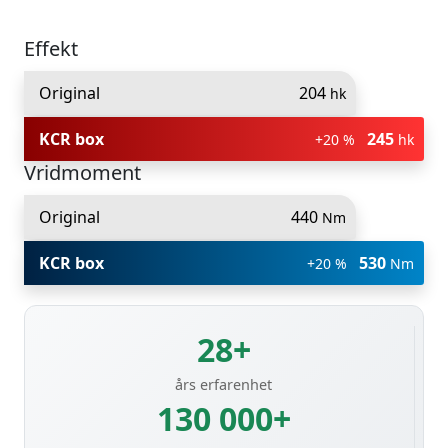
Effekt
Original
204
hk
KCR box
245
+20 %
hk
Vridmoment
Original
440
Nm
KCR box
530
+20 %
Nm
28+
års erfarenhet
130 000+