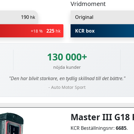
Vridmoment
190
Original
hk
225
KCR box
+18 %
hk
130 000+
nöjda kunder
"Den har blivit starkare, en tydlig skillnad till det bättre."
- Auto Motor Sport
Master III G18 
KCR Beställningsnr:
6685
.