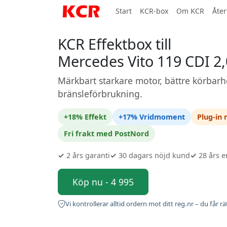
Start
KCR-box
Om KCR
Åter
KCR Effektbox till
Mercedes Vito 119 CDI 2,
Märkbart starkare motor, bättre körbarh
bränsleförbrukning.
+18% Effekt
+17% Vridmoment
Plug-in
Fri frakt med PostNord
✓
2 års garanti
✓
30 dagars nöjd kund
✓
28 års e
Köp nu - 4 995
Vi kontrollerar alltid ordern mot ditt reg.nr – du får rä