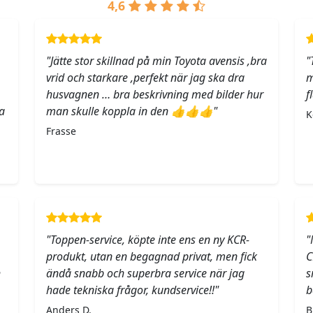
4,6
"Jätte stor skillnad på min Toyota avensis ,bra
"
vrid och starkare ,perfekt när jag ska dra
m
husvagnen … bra beskrivning med bilder hur
f
a
man skulle koppla in den 👍👍👍"
K
Frasse
"Toppen-service, köpte inte ens en ny KCR-
"
produkt, utan en begagnad privat, men fick
C
h
ändå snabb och superbra service när jag
s
hade tekniska frågor, kundservice!!"
b
Anders D.
B