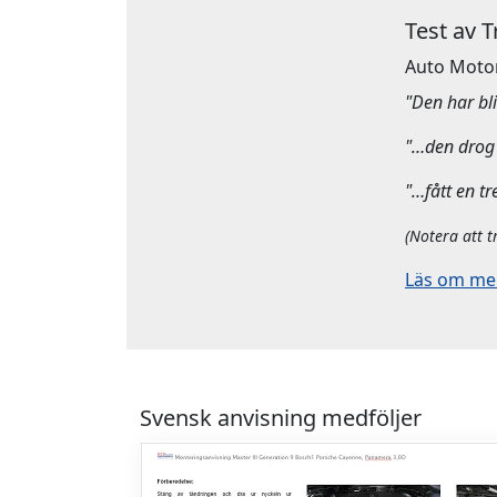
Test av 
Auto Moto
"Den har bliv
"…den drog 
"…fått en tr
(Notera att t
Läs om mera
Svensk anvisning medföljer