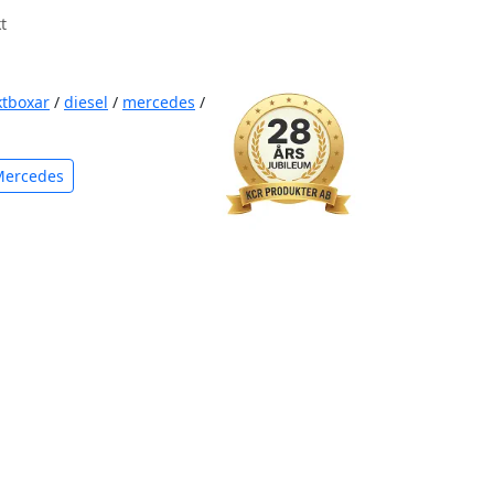
t
ktboxar
/
diesel
/
mercedes
/
Mercedes