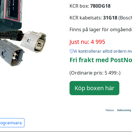
KCR box:
780DG18
KCR kabelsats:
31G18
(Bosch
Finns på lager för omgåend
Just nu: 4 995
Vi kontrollerar alltid ordern m
Fri frakt med PostNo
(Ordinarie pris: 5 499:-)
programvara