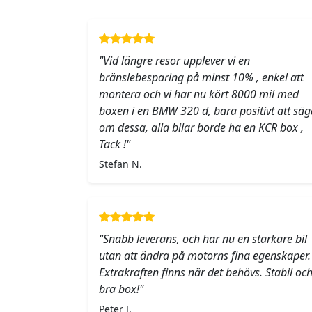
"Vid längre resor upplever vi en
bränslebesparing på minst 10% , enkel att
montera och vi har nu kört 8000 mil med
boxen i en BMW 320 d, bara positivt att säg
om dessa, alla bilar borde ha en KCR box ,
Tack !"
Stefan N.
"Snabb leverans, och har nu en starkare bil
utan att ändra på motorns fina egenskaper.
Extrakraften finns när det behövs. Stabil oc
bra box!"
Peter J.