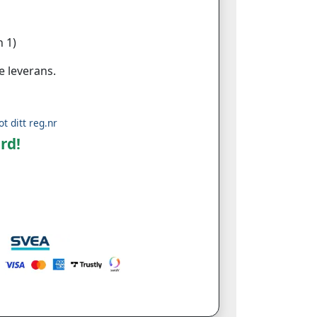
 1)
e leverans.
ot ditt reg.nr
rd!