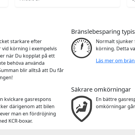
Bränslebesparing typis
ket starkare efter
Normalt sjunker 
r vid körning i exempelvis
körning. Detta va
er när Du kopplat på ett
Läs mer om brän
 inte behöva använda
 Summan blir alltså att Du får
ingen!
Säkrare omkörningar
en kvickare gasrespons
En bättre gasre
cker därigenom att bilen
omkörningar går
lever man en fördröjning
med KCR-boxar.