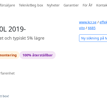
försäljare
Teknik/Beg box
Nyheter
Garantier
För ÅF
Kontak
www.kcr.se
/
effe
0L 2019-
vito
/
6685
et och typiskt 5% lägre
Ny sökning på 
 montering
100% återställbar
rfarenhet
tt box!