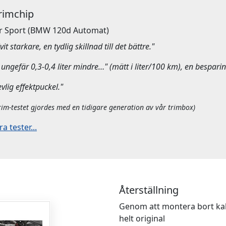
Trimchip
r Sport
(BMW 120d Automat)
it starkare, en tydlig skillnad till det bättre."
ungefär 0,3-0,4 liter mindre…" (mätt i liter/100 km), en besparin
evlig effektpuckel."
rim-testet gjordes med en tidigare generation av vår trimbox)
 tester...
Återställning
Genom att montera bort kab
helt original