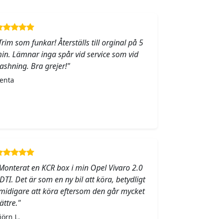
Trim som funkar! Återställs till orginal på 5
in. Lämnar inga spår vid service som vid
lashning. Bra grejer!"
enta
Monterat en KCR box i min Opel Vivaro 2.0
DTI. Det är som en ny bil att köra, betydligt
midigare att köra eftersom den går mycket
ättre."
jörn L.