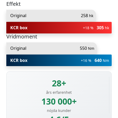
Effekt
Original
258
hk
KCR box
305
+18 %
hk
Vridmoment
Original
550
Nm
KCR box
640
+16 %
Nm
28+
års erfarenhet
130 000+
nöjda kunder