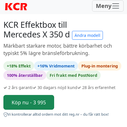
Meny
KCR Effektbox till
Mercedes X 350 d
Ändra modell
Märkbart starkare motor, bättre körbarhet och
typiskt 5% lägre bränsleförbrukning.
+18% Effekt
+16% Vridmoment
Plug-in montering
100% återställbar
Fri frakt med PostNord
✓
2 års garanti
✓
30 dagars nöjd kund
✓
28 års erfarenhet
Köp nu - 3 995
Vi kontrollerar alltid ordern mot ditt reg.nr – du får rätt box!